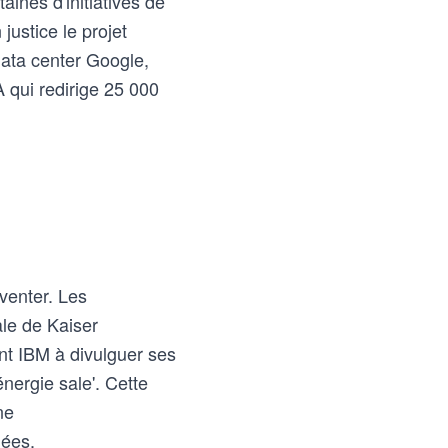
taines d'initiatives de
ustice le projet
data center Google,
A qui redirige 25 000
nventer. Les
ale de Kaiser
nt IBM à divulguer ses
nergie sale'. Cette
ne
nées.