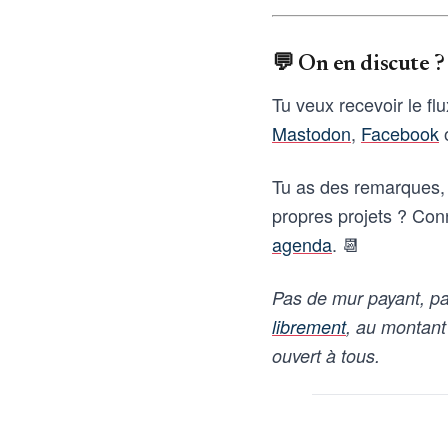
💬 On en discute ?
Tu veux recevoir le fl
Mastodon
,
Facebook
o
Tu as des remarques, 
propres projets ? Con
agenda
. 📆
Pas de mur payant, pa
librement
, au montant
ouvert à tous.