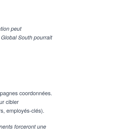
ation peut
e Global South pourrait
campagnes coordonnées.
r cibler
urs, employés-clés).
ents forceront une