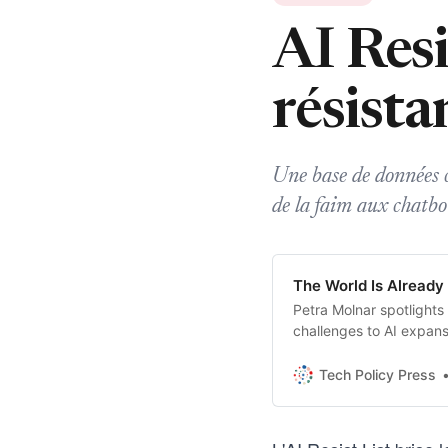
AI Resi
résista
Une base de données c
de la faim aux chatbot
The World Is Already R
Petra Molnar spotlights 
challenges to AI expans
Tech Policy Press