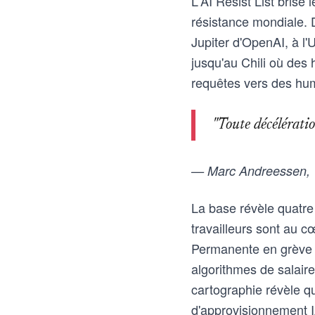
L'AI Resist List brise 
résistance mondiale.
Jupiter d'OpenAI, à l
jusqu'au Chili où des 
requêtes vers des hu
"Toute décélératio
— Marc Andreessen, V
La base révèle quatre 
travailleurs sont au c
Permanente en grève c
algorithmes de salair
cartographie révèle qu
d'approvisionnement I