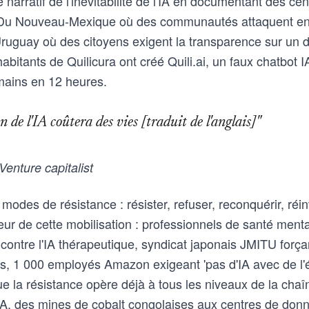
le narratif de l'inévitabilité de l'IA en documentant des cen
 Du Nouveau-Mexique où des communautés attaquent en j
'Uruguay où des citoyens exigent la transparence sur un 
habitants de Quilicura ont créé Quili.ai, un faux chatbot I
mains en 12 heures.
n de l'IA coûtera des vies [traduit de l'anglais]"
enture capitalist
modes de résistance : résister, refuser, reconquérir, réi
œur de cette mobilisation : professionnels de santé ment
ontre l'IA thérapeutique, syndicat japonais JMITU força
es, 1 000 employés Amazon exigeant 'pas d'IA avec de l'é
e la résistance opère déjà à tous les niveaux de la chaî
A, des mines de cobalt congolaises aux centres de don