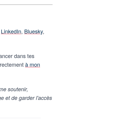
r
LinkedIn
,
Bluesky
,
vancer dans tes
directement
à mon
me soutenir,
e et de garder l'accès