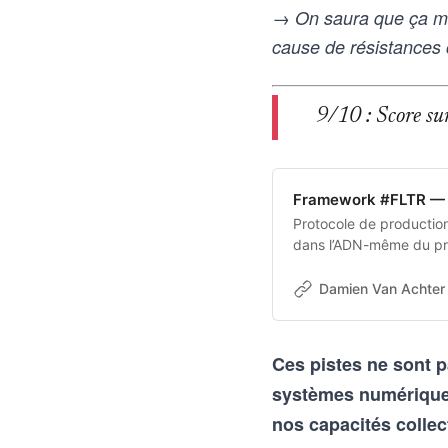
→ On saura que ça ma
cause de résistances
9/10 : Score sur 
Framework #FLTR — 
Protocole de production 
dans l’ADN-même du pro
transforme une intentio
aux outils d’intelligence
Damien Van Achter
vice-versa
Ces pistes ne sont p
systèmes numériques 
nos capacités collec