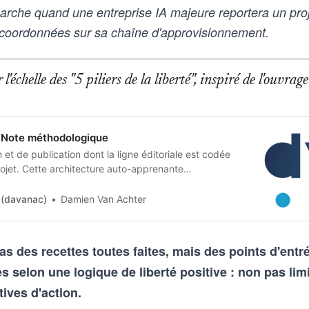
rche quand une entreprise IA majeure reportera un proj
 coordonnées sur sa chaîne d'approvisionnement.
l'échelle des "5 piliers de la liberté", inspiré de l'ouvr
Note méthodologique
et de publication dont la ligne éditoriale est codée
jet. Cette architecture auto-apprenante
n humaine en contraintes techniques, imposées tant
 artificielle qu’aux humains qui les entrainent, et
 (davanac)
Damien Van Achter
as des recettes toutes faites, mais des points d'ent
selon une logique de liberté positive : non pas lim
tives d'action.