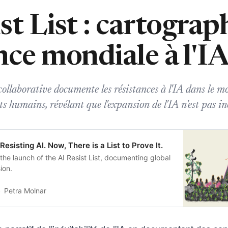
st List : cartograph
nce mondiale à l'I
ollaborative documente les résistances à l'IA dans le mo
s humains, révélant que l'expansion de l'IA n'est pas in
esisting AI. Now, There is a List to Prove It.
the launch of the AI Resist List, documenting global
ion.
Petra Molnar