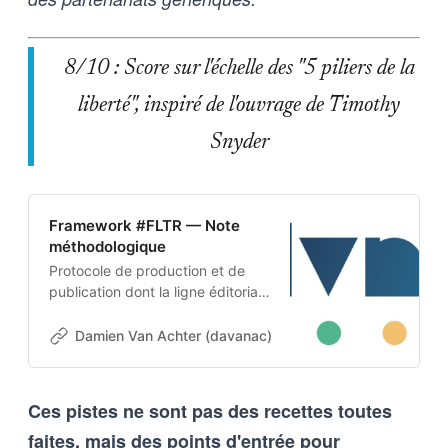
8/10 : Score sur l'échelle des "5 piliers de la
liberté", inspiré de l'ouvrage de Timothy
Snyder
Framework #FLTR — Note
méthodologique
Protocole de production et de
publication dont la ligne éditoriale
est codée dans l’ADN-même du
projet. Cette architecture auto-
Damien Van Achter (davanac)
Damien Van Achter
apprenante transforme une
intention humaine en contraintes
techniques, imposées tant aux
Ces pistes ne sont pas des recettes toutes
outils d’intelligence artificielle
faites, mais des points d'entrée pour
qu’aux humains qui les entrainent,