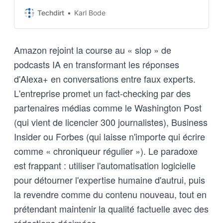
internet with AI-generated
podcast slop. Featuring fake
Techdirt
Karl Bode
hosts having fake discussions,
the startup proudly stated it was
creating a…
Amazon rejoint la course au « slop » de
podcasts IA en transformant les réponses
d'Alexa+ en conversations entre faux experts.
L'entreprise promet un fact-checking par des
partenaires médias comme le Washington Post
(qui vient de licencier 300 journalistes), Business
Insider ou Forbes (qui laisse n'importe qui écrire
comme « chroniqueur régulier »). Le paradoxe
est frappant : utiliser l'automatisation logicielle
pour détourner l'expertise humaine d'autrui, puis
la revendre comme du contenu nouveau, tout en
prétendant maintenir la qualité factuelle avec des