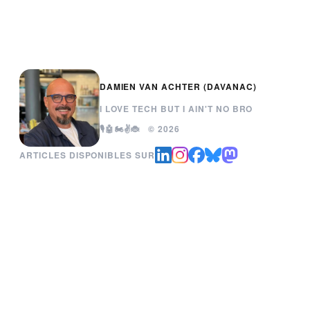
DAMIEN VAN ACHTER (DAVANAC)
I LOVE TECH BUT I AIN'T NO BRO
🎙️🤖🏍️✌️🐞 © 2026
ARTICLES DISPONIBLES SUR