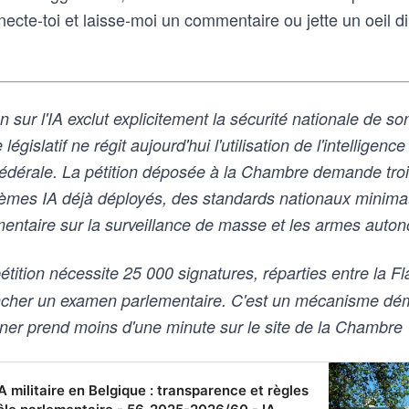
necte-toi et laisse-moi un commentaire ou jette un oeil 
sur l'IA exclut explicitement la sécurité nationale de so
gislatif ne régit aujourd'hui l'utilisation de l'intelligence a
fédérale. La pétition déposée à la Chambre demande troi
tèmes IA déjà déployés, des standards nationaux minima
entaire sur la surveillance de masse et les armes auto
tition nécessite 25 000 signatures, réparties entre la Fl
encher un examen parlementaire. C'est un mécanisme dé
 Signer prend moins d'une minute sur le site de la Chambre
militaire en Belgique : transparence et règles