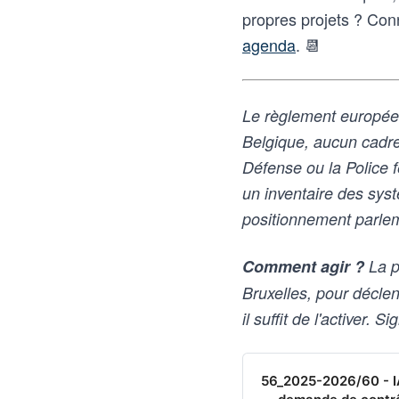
propres projets ? Con
agenda
. 📆
Le règlement européen 
Belgique, aucun cadre lé
Défense ou la Police 
un inventaire des sys
positionnement parlem
Comment agir ?
La pé
Bruxelles, pour décl
il suffit de l'activer.
56_2025-2026/60 - IA 