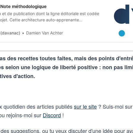
Note méthodologique
et de publication dont la ligne éditoriale est codée
jet. Cette architecture auto-apprenante
n humaine en contraintes techniques, imposées tant
 artificielle qu’aux humains qui les entrainent, et
 (davanac)
Damien Van Achter
as des recettes toutes faites, mais des points d'ent
selon une logique de liberté positive : non pas lim
tives d'action.
ux quotidien des articles publiés
sur le site
? Suis-moi su
u rejoins-moi sur
Discord
!
des suggestions, ou tu veux discuter d'une idée pour a