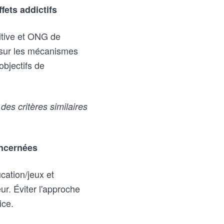
fets addictifs
itive et ONG de
s sur les mécanismes
 objectifs de
es critères similaires
oncernées
cation/jeux et
ur. Éviter l'approche
ice.