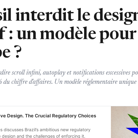
il interdit le desig
f : un modèle pour
e ?
rdire scroll infini, autoplay et notifications excessives p
u chiffre d'affaires. Un modèle réglementaire unique 
ive Design. The Crucial Regulatory Choices
es discusses Brazil’s ambitious new regulatory
 design and the challenges of enforcing it.