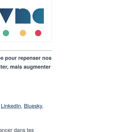
rée pour repenser nos
iter, mais augmenter
r
LinkedIn
,
Bluesky
,
vancer dans tes