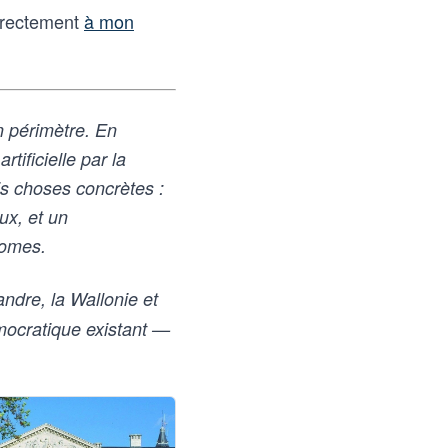
directement
à mon
n périmètre. En
rtificielle par la
s choses concrètes :
ux, et un
nomes.
andre, la Wallonie et
mocratique existant —