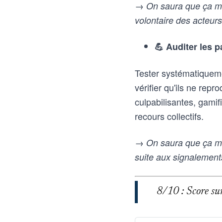
→ On saura que ça mar
volontaire des acteur
💪 Auditer les p
Tester systématiqueme
vérifier qu'ils ne rep
culpabilisantes, gami
recours collectifs.
→ On saura que ça mar
suite aux signalemen
8/10 : Score sur 