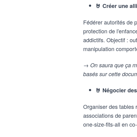
🤘 Créer une al
Fédérer autorités de 
protection de l'enfan
addictifs. Objectif : o
manipulation comport
→ On saura que ça mar
basés sur cette docu
🤘 Négocier des
Organiser des tables 
associations de parent
one-size-fits-all en c