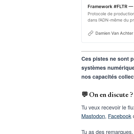
Framework #FLTR — 
Protocole de production 
dans l’ADN-même du pro
transforme une intentio
aux outils d’intelligence
Damien Van Achter
vice-versa
Ces pistes ne sont p
systèmes numériques 
nos capacités collec
💬 On en discute ?
Tu veux recevoir le fl
Mastodon
,
Facebook
o
Tu as des remarques, 