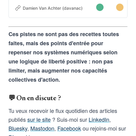
est codée dans l’ADN-même du
projet. Cette architecture auto-
Damien Van Achter (davanac)
Damien Van Achter
apprenante transforme une
intention humaine en contraintes
techniques, imposées tant aux
Ces pistes ne sont pas des recettes toutes
outils d’intelligence artificielle
qu’aux humains qui les entrainent,
faites, mais des points d'entrée pour
et vice-versa
repenser nos systèmes numériques selon
une logique de liberté positive : non pas
limiter, mais augmenter nos capacités
collectives d'action.
💬 On en discute ?
Tu veux recevoir le flux quotidien des articles
publiés
sur le site
? Suis-moi sur
LinkedIn
,
Bluesky
,
Mastodon
,
Facebook
ou rejoins-moi sur