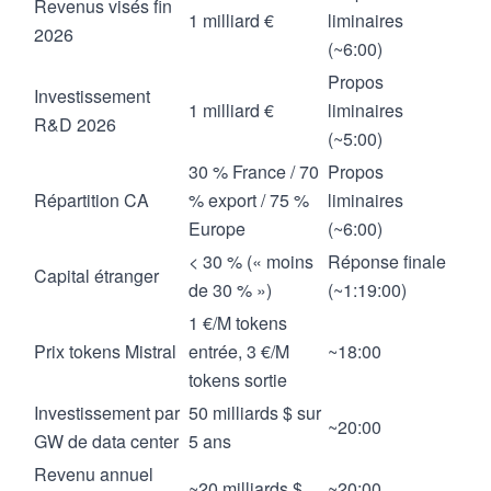
Revenus visés fin
1 milliard €
liminaires
2026
(~6:00)
Propos
Investissement
1 milliard €
liminaires
R&D 2026
(~5:00)
30 % France / 70
Propos
Répartition CA
% export / 75 %
liminaires
Europe
(~6:00)
< 30 % (« moins
Réponse finale
Capital étranger
de 30 % »)
(~1:19:00)
1 €/M tokens
Prix tokens Mistral
entrée, 3 €/M
~18:00
tokens sortie
Investissement par
50 milliards $ sur
~20:00
GW de data center
5 ans
Revenu annuel
~20 milliards $
~20:00