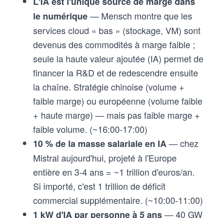
L'IA est l'unique source de marge dans
— Mensch montre que les
le numérique
services cloud « bas » (stockage, VM) sont
devenus des commodités à marge faible ;
seule la haute valeur ajoutée (IA) permet de
financer la R&D et de redescendre ensuite
la chaîne. Stratégie chinoise (volume +
faible marge) ou européenne (volume faible
+ haute marge) — mais pas faible marge +
faible volume. (~16:00-17:00)
— chez
10 % de la masse salariale en IA
Mistral aujourd'hui, projeté à l'Europe
entière en 3-4 ans = ~1 trillion d'euros/an.
Si importé, c'est 1 trillion de déficit
commercial supplémentaire. (~10:00-11:00)
— 40 GW
1 kW d'IA par personne à 5 ans