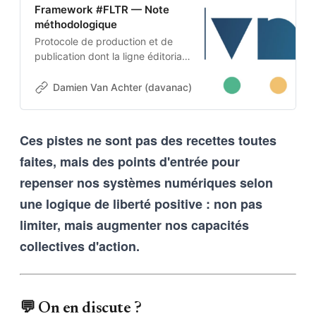
Framework #FLTR — Note
méthodologique
Protocole de production et de
publication dont la ligne éditoriale
est codée dans l’ADN-même du
projet. Cette architecture auto-
Damien Van Achter (davanac)
Damien Van Achter
apprenante transforme une
intention humaine en contraintes
techniques, imposées tant aux
Ces pistes ne sont pas des recettes toutes
outils d’intelligence artificielle
faites, mais des points d'entrée pour
qu’aux humains qui les entrainent,
et vice-versa
repenser nos systèmes numériques selon
une logique de liberté positive : non pas
limiter, mais augmenter nos capacités
collectives d'action.
💬 On en discute ?