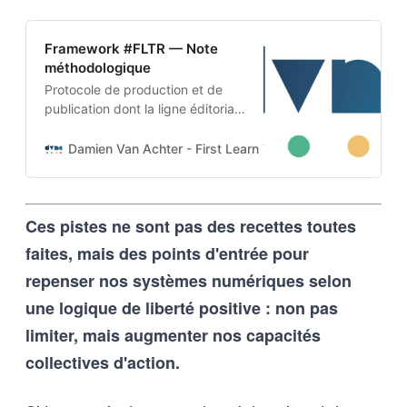
Framework #FLTR — Note
méthodologique
Protocole de production et de
publication dont la ligne éditoriale
est codée dans l’ADN-même du
projet. Cette architecture auto-
Damien Van Achter - First Learn The Rules. Then Break
apprenante transforme une
intention humaine en contraintes
techniques, imposées tant aux
Ces pistes ne sont pas des recettes toutes
outils d’intelligence artificielle
qu’aux humains qui les entrainent,
faites, mais des points d'entrée pour
et vice-versa
repenser nos systèmes numériques selon
une logique de liberté positive : non pas
limiter, mais augmenter nos capacités
collectives d'action.