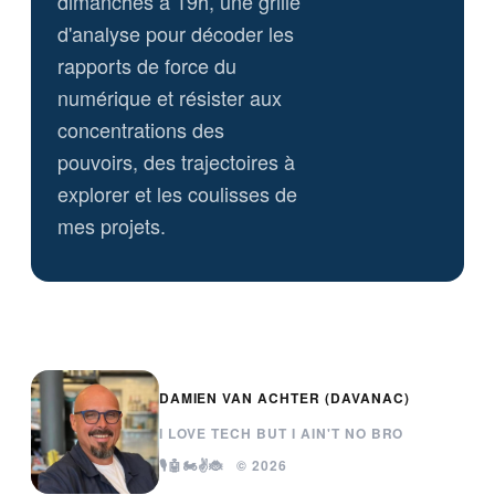
dimanches à 19h, une grille
d'analyse pour décoder les
rapports de force du
numérique et résister aux
concentrations des
pouvoirs, des trajectoires à
explorer et les coulisses de
mes projets.
DAMIEN VAN ACHTER (DAVANAC)
I LOVE TECH BUT I AIN'T NO BRO
🎙️🤖🏍️✌️🐞 © 2026