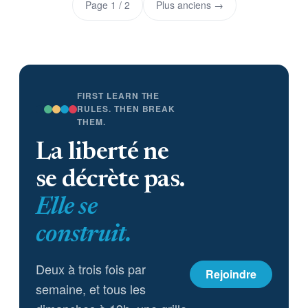
Page 1 / 2
Plus anciens →
FIRST LEARN THE
RULES. THEN BREAK
THEM.
La liberté ne
se décrète pas.
Elle se
construit.
Deux à trois fois par
Rejoindre
semaine, et tous les