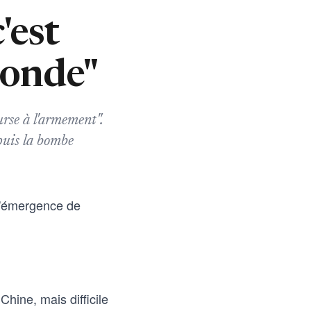
'est
monde"
urse à l'armement".
epuis la bombe
l'émergence de
Chine, mais difficile