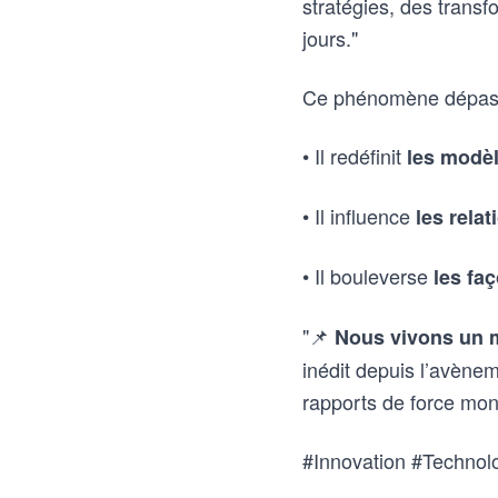
stratégies, des trans
jours."
Ce phénomène dépasse
• Il redéfinit
les modè
• Il influence
les relat
• Il bouleverse
les fa
"📌
Nous vivons un 
inédit depuis l’avènem
rapports de force mond
#Innovation #Technol