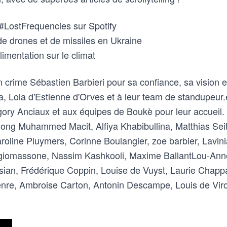
#LostFrequencies sur Spotify
de drones et de missiles en Ukraine
limentation sur le climat
n crime Sébastien Barbieri pour sa confiance, sa vision 
, Lola d'Estienne d'Orves et à leur team de standupeur.
egory Anciaux et aux équipes de Boukè pour leur accueil.
g Muhammed Macit, Alfiya Khabibullina, Matthias Seitz
line Pluymers, Corinne Boulangier, zoe barbier, Lavinia 
giomassone, Nassim Kashkooli, Maxime BallantLou-An
ian, Frédérique Coppin, Louise de Vuyst, Laurie Chapp
tenre, Ambroise Carton, Antonin Descampe, Louis de Vir