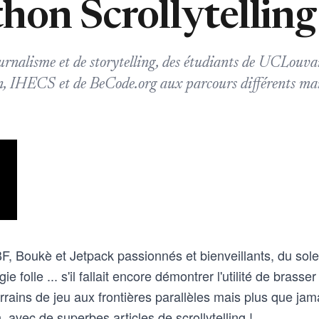
hon Scrollytellin
urnalisme et de storytelling, des étudiants de UCLouva
n, IHECS et de BeCode.org aux parcours différents ma
, Boukè et Jetpack passionnés et bienveillants, du solei
 folle ... s'il fallait encore démontrer l'utilité de brass
terrains de jeu aux frontières parallèles mais plus que ja
in, avec de superbes articles de scrollytelling !