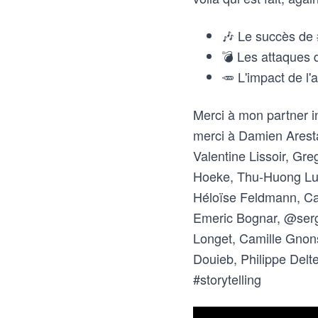
🎶 Le succès de 
💣 Les attaques 
🥕 L'impact de l'a
Merci à mon partner i
merci à Damien Aresta
Valentine Lissoir, Gr
Hoeke, Thu-Huong Luon
Héloïse Feldmann, Caro
Emeric Bognar, @ser
Longet, Camille Gnons
Douieb, Philippe Del
#storytelling