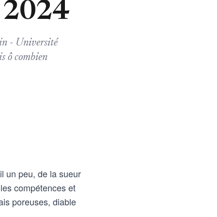
g 2024
in - Université
is ô combien
l un peu, de la sueur
er les compétences et
mais poreuses, diable