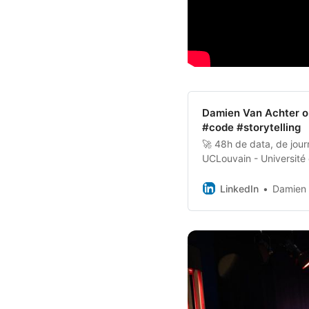
Damien Van Achter on
#code #storytelling
🚀 48h de data, de jour
UCLouvain - Université
aux parcours…
LinkedIn
Damien 