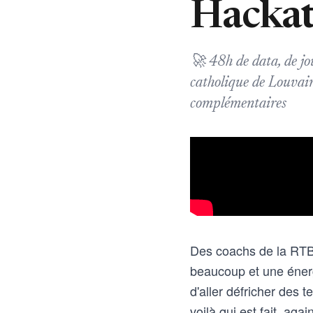
Hackat
🚀 48h de data, de jo
catholique de Louvai
complémentaires
Des coachs de la RTBF
beaucoup et une énergie
d'aller défricher des 
voilà qui est fait, aga