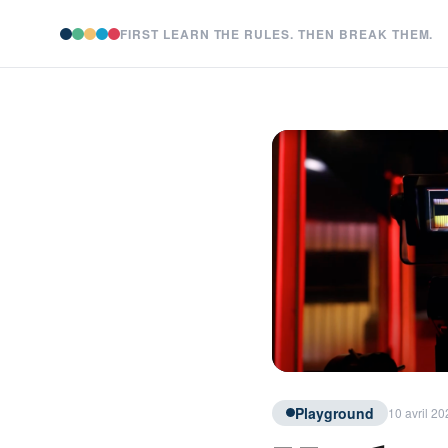
FIRST LEARN THE RULES. THEN BREAK THEM.
Playground
10 avril 20