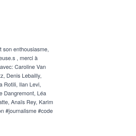
et son enthousiasme,
euse.s , merci à
 avec: Caroline Van
, Denis Lebailly,
Rotili, Ilan Levi,
ne Dangremont, Léa
atte, Anaïs Rey, Karim
on #journalisme #code