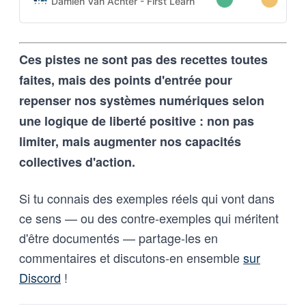
Damien Van Achter - First Learn The Rules. Then Break
apprenante transforme une
intention humaine en contraintes
techniques, imposées tant aux
Ces pistes ne sont pas des recettes toutes
outils d’intelligence artificielle
qu’aux humains qui les entrainent,
faites, mais des points d'entrée pour
et vice-versa
repenser nos systèmes numériques selon
une logique de liberté positive : non pas
limiter, mais augmenter nos capacités
collectives d'action.
Si tu connais des exemples réels qui vont dans
ce sens — ou des contre-exemples qui méritent
d'être documentés — partage-les en
commentaires et discutons-en ensemble
sur
Discord
!