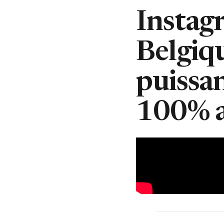
Instag
Belgiq
puissa
100% 