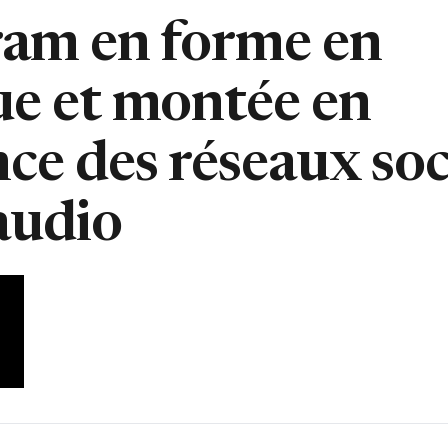
ram en forme en
ue et montée en
nce des réseaux so
audio