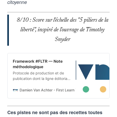
citoyenne
8/10 : Score sur l'échelle des "5 piliers de la
liberté", inspiré de l'ouvrage de Timothy
Snyder
Framework #FLTR — Note
méthodologique
Protocole de production et de
publication dont la ligne éditoriale
est codée dans l’ADN-même du
projet. Cette architecture auto-
Damien Van Achter - First Learn The Rules. Then Break
apprenante transforme une
intention humaine en contraintes
techniques, imposées tant aux
Ces pistes ne sont pas des recettes toutes
outils d’intelligence artificielle
qu’aux humains qui les entrainent,