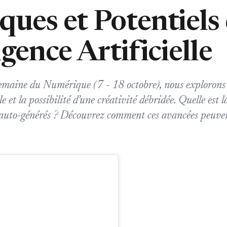
ques et Potentiels
ligence Artificielle
emaine du Numérique (7 - 18 octobre), nous explorons 
lle et la possibilité d’une créativité débridée. Quelle est l
auto-générés ? Découvrez comment ces avancées peuven