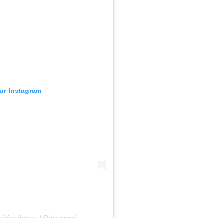
sur Instagram
en Van Achter (@davanac)