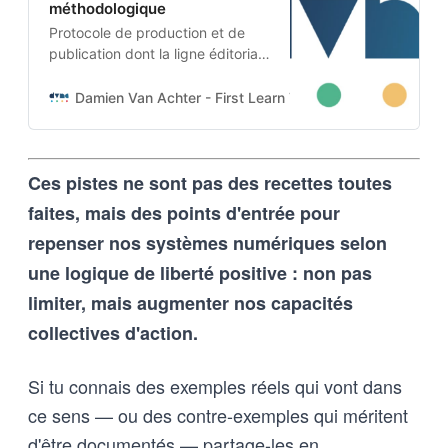
méthodologique
Protocole de production et de
publication dont la ligne éditoriale
est codée dans l’ADN-même du
projet. Cette architecture auto-
Damien Van Achter - First Learn The Rules. Then Break
apprenante transforme une
intention humaine en contraintes
techniques, imposées tant aux
Ces pistes ne sont pas des recettes toutes
outils d’intelligence artificielle
qu’aux humains qui les entrainent,
faites, mais des points d'entrée pour
et vice-versa
repenser nos systèmes numériques selon
une logique de liberté positive : non pas
limiter, mais augmenter nos capacités
collectives d'action.
Si tu connais des exemples réels qui vont dans
ce sens — ou des contre-exemples qui méritent
d'être documentés — partage-les en