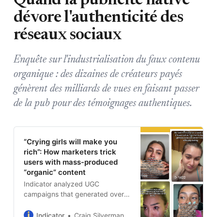
Quand la publicité native
dévore l'authenticité des
réseaux sociaux
Enquête sur l'industrialisation du faux contenu
organique : des dizaines de créateurs payés
génèrent des milliards de vues en faisant passer
de la pub pour des témoignages authentiques.
“Crying girls will make you
rich”: How marketers trick
users with mass-produced
“organic” content
Indicator analyzed UGC
campaigns that generated over 2
billion TikTok views and found
rampant violations of disclosure
Indicator
Craig Silverman