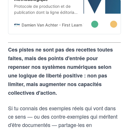
Protocole de production et de
publication dont la ligne éditoriale
est codée dans l’ADN-même du
projet. Cette architecture auto-
Damien Van Achter - First Learn The Rules. Then Break
apprenante transforme une
intention humaine en contraintes
techniques, imposées tant aux
Ces pistes ne sont pas des recettes toutes
outils d’intelligence artificielle
qu’aux humains qui les entrainent,
faites, mais des points d'entrée pour
et vice-versa
repenser nos systèmes numériques selon
une logique de liberté positive : non pas
limiter, mais augmenter nos capacités
collectives d'action.
Si tu connais des exemples réels qui vont dans
ce sens — ou des contre-exemples qui méritent
d'être documentés — partage-les en