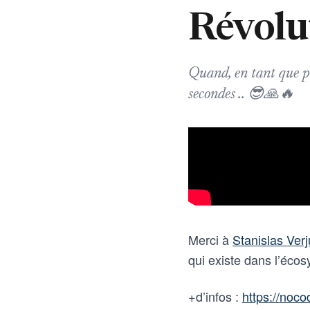
Révolu
Quand, en tant que pr
secondes .. 😎🙏🔥
Merci à
Stanislas Verj
qui existe dans l’éco
+d’infos :
https://nocod