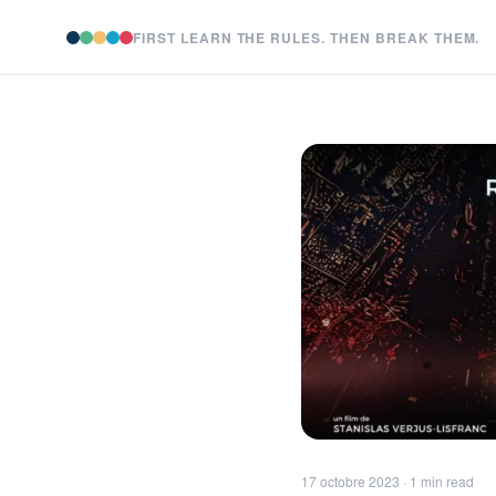
FIRST LEARN THE RULES. THEN BREAK THEM.
17 octobre 2023 · 1 min read