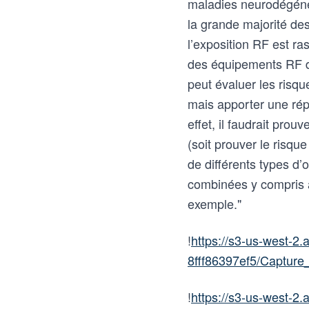
maladies neurodégéne
la grande majorité des
l’exposition RF est ra
des équipements RF do
peut évaluer les risqu
mais apporter une rép
effet, il faudrait prou
(soit prouver le risque
de différents types d
combinées y compris 
exemple."
!
https://s3-us-west-
8fff86397ef5/Captur
!
https://s3-us-west-