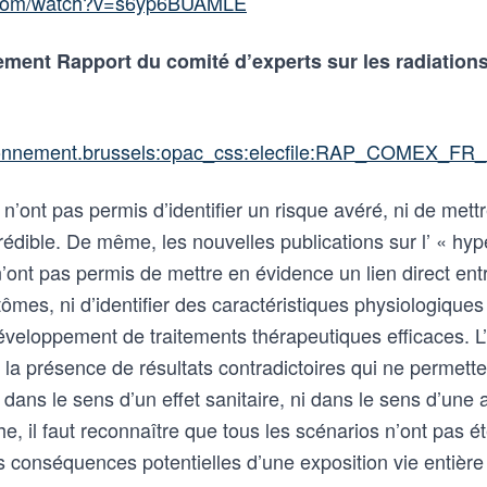
e.com/watch?v=s6yp6BUAMLE
ement Rapport du comité d’experts sur les radiation
ronnement.brussels:opac_css:elecfile:RAP_COMEX_FR
n’ont pas permis d’identifier un risque avéré, ni de mettr
́dible. De même, les nouvelles publications sur l’ « hype
n’ont pas permis de mettre en évidence un lien direct en
ômes, ni d’identifier des caractéristiques physiologiques
́veloppement de traitements thérapeutiques efficaces. L’
r la présence de résultats contradictoires qui ne permette
 dans le sens d’un effet sanitaire, ni dans le sens d’une 
 il faut reconnaître que tous les scénarios n’ont pas éte
s conséquences potentielles d’une exposition vie entière