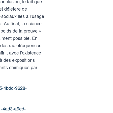
onclusion, le fait que
 délétère de
ociaux liés à l’usage
. Au final, la science
« poids de la preuve »
aiment possible. En
́ des radiofréquences
fini, avec l’existence
à des expositions
uants chimiques par
15-4bdd-9628-
1-4ad3-a6ed-