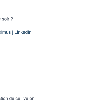
 soir ?
ximus | LinkedIn
tion de ce live on