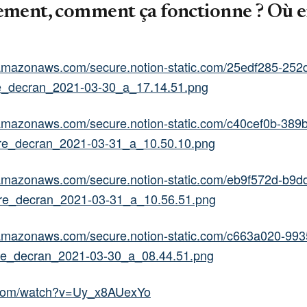
ement, comment ça fonctionne ? Où e
2.amazonaws.com/secure.notion-static.com/25edf285-252
e_decran_2021-03-30_a_17.14.51.png
.amazonaws.com/secure.notion-static.com/c40cef0b-389
e_decran_2021-03-31_a_10.50.10.png
.amazonaws.com/secure.notion-static.com/eb9f572d-b9d
re_decran_2021-03-31_a_10.56.51.png
.amazonaws.com/secure.notion-static.com/c663a020-993
e_decran_2021-03-30_a_08.44.51.png
.com/watch?v=Uy_x8AUexYo