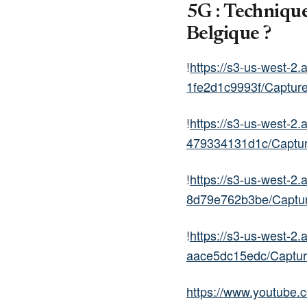
5G : Techniqu
Belgique ?
!
https://s3-us-west-
1fe2d1c9993f/Captur
!
https://s3-us-west-2
479334131d1c/Captur
!
https://s3-us-west-2
8d79e762b3be/Captu
!
https://s3-us-west-2
aace5dc15edc/Captur
https://www.youtube