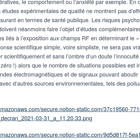
́ratives, le comportement ou l’anxiété par exemple. En c
 études expérimentales de qualité ne montrent pas d’effet
ssurant en termes de santé publique. Les risques psycho-s
ivent néanmoins faire l’objet d’études complémentaires
es liés à l’exposition aux champs RF en déterminant le 
onse scientifique simple, voire simpliste, ne sera pas vr
ver scientifiquement et sans l’ombre d’un doute l’innocuite
 zéro !) alors que le nombre de situations possibles est in
’ondes électromagnétiques et de signaux pouvant aboutir 
avec d’autres sources environnementales, tels des poll
2.amazonaws.com/secure.notion-static.com/37c19560-77
e_decran_2021-03-31_a_11.20.33.png
2.amazonaws.com/secure.notion-static.com/9d5d817f-5ea