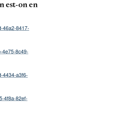
n est-on en
d-46a2-8417-
b-4e75-8c49-
d-4434-a3f6-
5-4f8a-82ef-