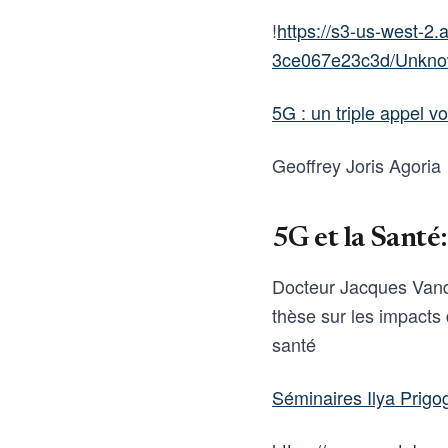
!
https://s3-us-west-
3ce067e23c3d/Unkno
5G : un triple appel 
Geoffrey Joris Agoria
5G et la Santé:
Docteur Jacques Vande
thèse sur les impacts
santé
Séminaires Ilya Prigo