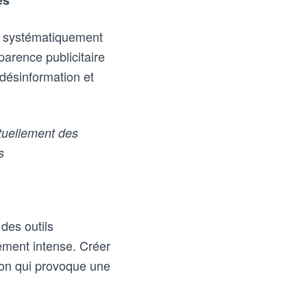
es
er systématiquement
parence publicitaire
 désinformation et
tuellement des
s
des outils
ement intense. Créer
tion qui provoque une