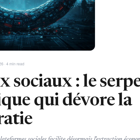
26 · 4 min read
 sociaux : le serp
que qui dévore la
atie
lateformes sociales facilite désormais l'extraction écono