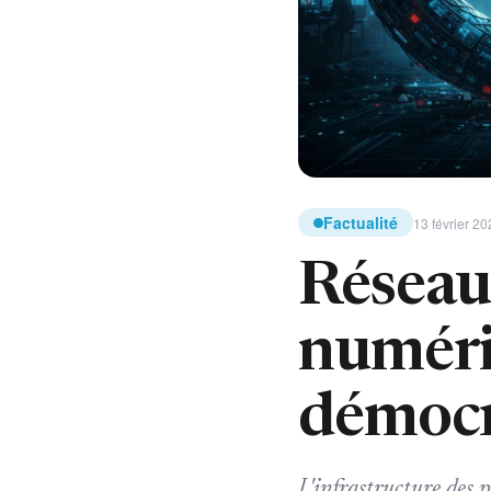
Factualité
13 février 20
Réseaux
numéri
démocr
L'infrastructure des p