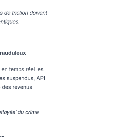
 de friction doivent
entiques.
frauduleux
r en temps réel les
ptes suspendus, API
e des revenus
ttoyés' du crime