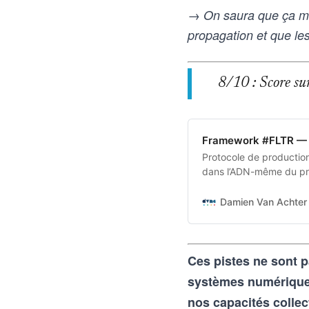
→ On saura que ça ma
propagation et que les 
8/10 : Score sur 
Framework #FLTR — 
Protocole de production 
dans l’ADN-même du pro
transforme une intentio
aux outils d’intelligence
Damien Van Achter 
vice-versa
Ces pistes ne sont p
systèmes numériques 
nos capacités collec