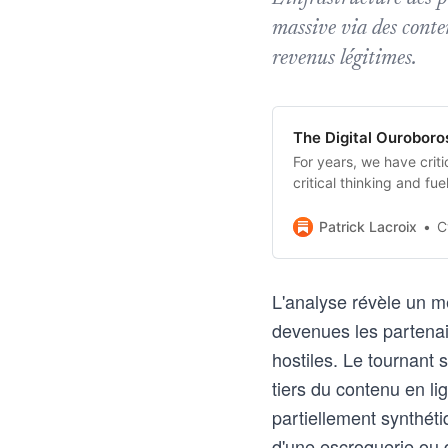
massive via des conte
revenus légitimes.
The Digital Ouroboros
For years, we have crit
critical thinking and fue
Patrick Lacroix
C
L'analyse révèle un m
devenues les partenair
hostiles. Le tournant 
tiers du contenu en li
partiellement synthéti
d'une escroquerie ou 