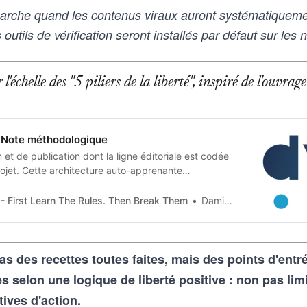
rche quand les contenus viraux auront systématiquemen
outils de vérification seront installés par défaut sur les 
l'échelle des "5 piliers de la liberté", inspiré de l'ouvr
Note méthodologique
et de publication dont la ligne éditoriale est codée
jet. Cette architecture auto-apprenante
n humaine en contraintes techniques, imposées tant
 artificielle qu’aux humains qui les entrainent, et
- First Learn The Rules. Then Break Them
Damien Van Achter
as des recettes toutes faites, mais des points d'ent
selon une logique de liberté positive : non pas lim
tives d'action.