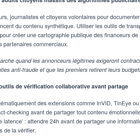
 audits citoyens massifs des algorithmes publicitair
urs, journalistes et citoyens volontaires pour document
cent du contenu synthétique. Utiliser les outils de trans
) pour créer une cartographie publique des financeurs de
urs partenaires commerciaux.
rche quand les annonceurs légitimes exigeront contrac
ies anti-fraude et que les premiers retirent leurs budget
utils de vérification collaborative avant partage
 systématiquement des extensions comme InVID, TinEye ou 
t-checking avant de partager tout contenu émotionnell
de latence' : attendre 24h avant de partager une informa
 de la vérifier.