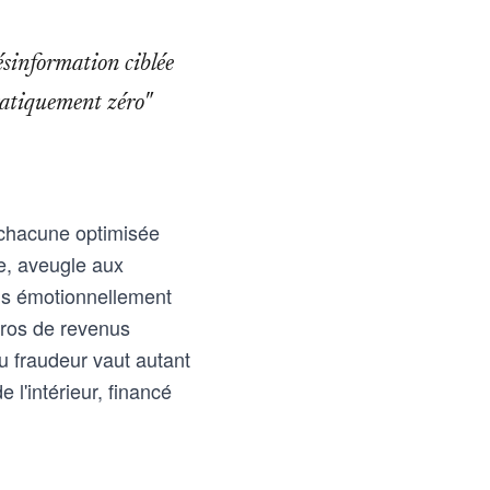
ésinformation ciblée
pratiquement zéro"
, chacune optimisée
me, aveugle aux
nus émotionnellement
uros de revenus
du fraudeur vaut autant
l'intérieur, financé