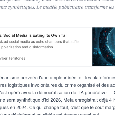
nus synthétiques. Le modèle publicitaire transforme les
: Social Media Is Eating Its Own Tail
icized social media as echo chambers that stifle
l polarization and disinformation.
yber Territories
écanisme pervers d'une ampleur inédite : les plateforme
es logistiques involontaires du crime organisé et des ac
s'est opéré avec la démocratisation de l'IA générative — 
gne sera synthétique d'ici 2026, Meta enregistrait déjà 4
ques en 2024. Ce qui change tout, c'est que le coût marg
d'une désinformation ciblée est devenu quasi-nul.