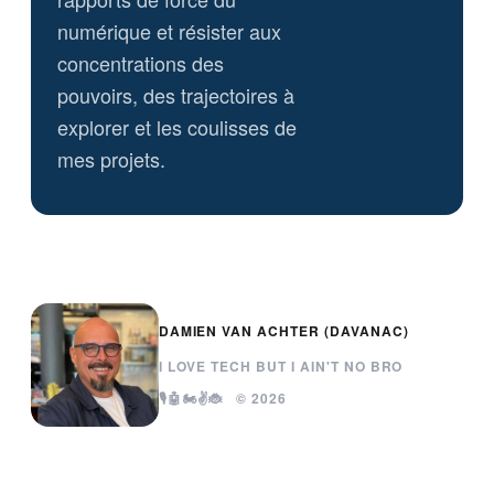
numérique et résister aux
concentrations des
pouvoirs, des trajectoires à
explorer et les coulisses de
mes projets.
DAMIEN VAN ACHTER (DAVANAC)
I LOVE TECH BUT I AIN'T NO BRO
🎙️🤖🏍️✌️🐞 © 2026