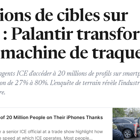
ions de cibles sur
: Palantir transfo
 machine de traqu
agents ICE d'accéder à 20 millions de profils sur smar
ion de 27% à 80%. L'enquête de terrain révèle l'industri
re.
 of 20 Million People on Their iPhones Thanks
senior ICE official at a trade show highlight how
the speed at which ICE operates. Most people