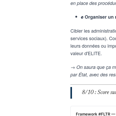
en place des procédur
✊ Organiser un 
Cibler les administrat
services sociaux). Co
leurs données ou impos
valeur d'ELITE.
→ On saura que ça ma
par État, avec des rest
8/10 : Score sur 
Framework #FLTR — 