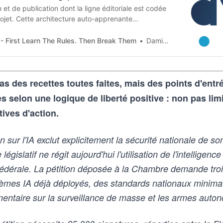
et de publication dont la ligne éditoriale est codée
jet. Cette architecture auto-apprenante
n humaine en contraintes techniques, imposées tant
 artificielle qu’aux humains qui les entrainent, et
- First Learn The Rules. Then Break Them
Damien Van Achter
as des recettes toutes faites, mais des points d'ent
selon une logique de liberté positive : non pas lim
tives d'action.
sur l'IA exclut explicitement la sécurité nationale de so
gislatif ne régit aujourd'hui l'utilisation de l'intelligence a
fédérale. La pétition déposée à la Chambre demande troi
tèmes IA déjà déployés, des standards nationaux minima
entaire sur la surveillance de masse et les armes auto