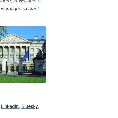
andre, la Wallonie et
mocratique existant —
r
LinkedIn
,
Bluesky
,