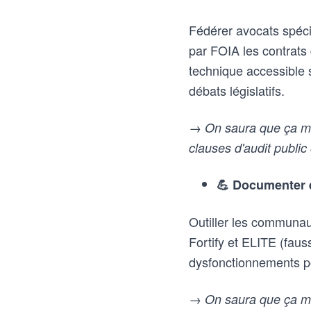
Fédérer avocats spécia
par FOIA les contrats 
technique accessible s
débats législatifs.
→ On saura que ça ma
clauses d'audit public 
💪 Documenter e
Outiller les communa
Fortify et ELITE (faus
dysfonctionnements pou
→ On saura que ça mar