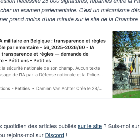
tition nécessite 25 000 signatures, réparties entre la Fl
encher un examen parlementaire. C'est un mécanisme dé
 Signer prend moins d'une minute sur le site de la Chambre
militaire en Belgique : transparence et règles
le parlementaire - 56_2025-2026/60 - IA
e : transparence et règles — demande de
e - Pétitions - Petities
t la sécurité nationale de son champ. Aucun texte
sage de l’IA par la Défense nationale et la Police
la Chambre d’adopter une résolution pour :(1)
t un état des lieux des systèmes IA déployés et de
tions - Petities
Damien Van Achter Créé le 28/02/2026
uelles ; (2) fixer des règles nationales minimales ; et
sage de l’IA pour la surveillance de masse et les
 humaine.
ux quotidien des articles publiés
sur le site
? Suis-moi su
u rejoins-moi sur
Discord
!