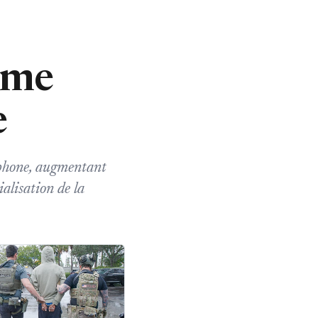
rme
e
tphone, augmentant
alisation de la