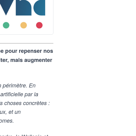
rée pour repenser nos
iter, mais augmenter
n périmètre. En
rtificielle par la
s choses concrètes :
ux, et un
nomes.