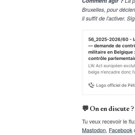
Comment agir ?
La pé
Bruxelles, pour décl
il suffit de l'activer.
56_2025-2026/60 - IA 
— demande de contrô
militaire en Belgiqu
contrôle parlementair
L’AI Act européen exclu
belge n’encadre donc l’u
fédérale.Je demande à 
obtenir du gouvernemen
Logo officiel de Péti
leurs garanties contract
(3) se prononcer sur l’u
armes sans supervision
💬 On en discute ?
Tu veux recevoir le fl
Mastodon
,
Facebook
o