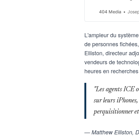
detained by ICE have no
404 Media
Jose
L'ampleur du système r
de personnes fichées,
Elliston, directeur adj
vendeurs de technolog
heures en recherches
"Les agents ICE on
sur leurs iPhones
perquisitionner et
— Matthew Elliston, Di