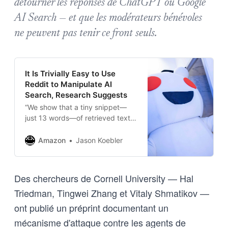
détourner les réponses de ChatGPT ou Google
AI Search — et que les modérateurs bénévoles
ne peuvent pas tenir ce front seuls.
It Is Trivially Easy to Use
Reddit to Manipulate AI
Search, Research Suggests
“We show that a tiny snippet—
just 13 words—of retrieved text
on a UGC website like Reddit,
Wikipedia, Quora, or Facebook
Amazon
Jason Koebler
can change AI agents to output
spam / scam content pretty
consistently.”
Des chercheurs de Cornell University — Hal
Triedman, Tingwei Zhang et Vitaly Shmatikov —
ont publié un préprint documentant un
mécanisme d'attaque contre les agents de