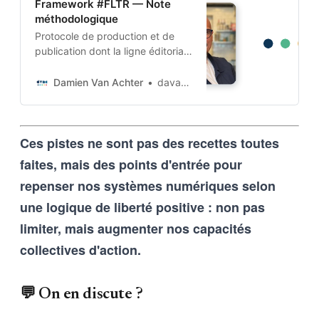
Framework #FLTR — Note
méthodologique
Protocole de production et de
publication dont la ligne éditoriale
est codée dans l’ADN-même du
projet. Cette architecture auto-
Damien Van Achter
davanac
apprenante transforme une
intention humaine en contraintes
techniques, imposées tant aux
Ces pistes ne sont pas des recettes toutes
outils d’intelligence artificielle
qu’aux humains qui les entrainent,
faites, mais des points d'entrée pour
et vice-versa
repenser nos systèmes numériques selon
une logique de liberté positive : non pas
limiter, mais augmenter nos capacités
collectives d'action.
💬 On en discute ?