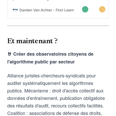
est codée dans l’ADN-même du
projet. Cette architecture auto-
Damien Van Achter - First Learn The Rules. Then Break
apprenante transforme une
intention humaine en contraintes
techniques, imposées tant aux
outils d’intelligence artificielle
qu’aux humains qui les entrainent,
Et maintenant ?
et vice-versa
🤘 Créer des observatoires citoyens de
l'algorithme public par secteur
Alliance juristes-chercheurs-syndicats pour
auditer systématiquement les algorithmes
publics. Mécanisme : droit d'accès collectif aux
données d'entraînement, publication obligatoire
des résultats d'audit, recours collectifs facilités.
Coalition : associations de défense des droits,