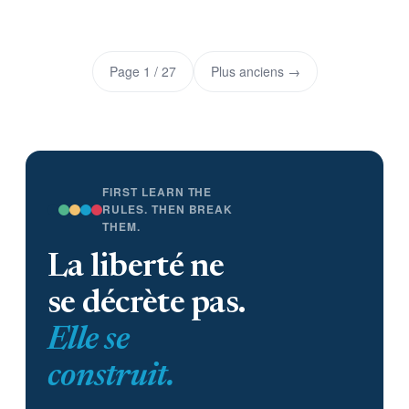
Page 1 / 27
Plus anciens →
FIRST LEARN THE
RULES. THEN BREAK
THEM.
La liberté ne
se décrète pas.
Elle se
construit.