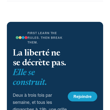
Chambre d’adopter une
résolution pour :(1) obtenir du
gouvernement un état des lieux
des systèmes IA déployés et de
leurs garanties contractuelles ;
(2) fixer des règles nationales
minimales ; et (3) se prononcer
FIRST LEARN THE
sur l’usage de l’IA pour la
RULES. THEN BREAK
THEM.
surveillance de masse et les
armes sans supervision humaine.
La liberté ne
se décrète pas.
Elle se
construit.
Deux à trois fois par
Rejoindre
semaine, et tous les
dimanches à 19h, une grille