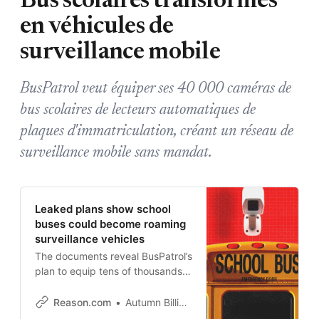
Bus scolaires transformés
en véhicules de
surveillance mobile
BusPatrol veut équiper ses 40 000 caméras de
bus scolaires de lecteurs automatiques de
plaques d'immatriculation, créant un réseau de
surveillance mobile sans mandat.
Leaked plans show school
buses could become roaming
surveillance vehicles
The documents reveal BusPatrol’s
plan to equip tens of thousands
of school buses with license plate
readers and share the data with
Reason.com
Autumn Billings
law enforcement.