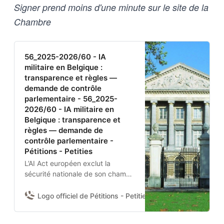
Signer prend moins d'une minute sur le site de la
Chambre
56_2025-2026/60 - IA
militaire en Belgique :
transparence et règles —
demande de contrôle
parlementaire - 56_2025-
2026/60 - IA militaire en
Belgique : transparence et
règles — demande de
contrôle parlementaire -
Pétitions - Petities
L’AI Act européen exclut la
sécurité nationale de son champ.
Aucun texte belge n’encadre
donc l’usage de l’IA par la
Logo officiel de Pétitions - Petities
Damien Van Achter 
Défense nationale et la Police
fédérale.Je demande à la