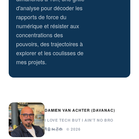
d'analyse pour décoder les
rapports de force du
numérique et résister aux
concentrations des
pouvoirs, des trajectoires à
explorer et les coulisses de
mes projets.
DAMIEN VAN ACHTER (DAVANAC)
I LOVE TECH BUT I AIN'T NO BRO
🎙️🤖🏍️✌️🐞 © 2026