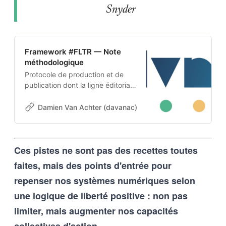
Snyder
Framework #FLTR — Note
méthodologique
Protocole de production et de
publication dont la ligne éditoriale
est codée dans l’ADN-même du
projet. Cette architecture auto-
Damien Van Achter (davanac)
Damien Van Achter
apprenante transforme une
intention humaine en contraintes
techniques, imposées tant aux
Ces pistes ne sont pas des recettes toutes
outils d’intelligence artificielle
qu’aux humains qui les entrainent,
faites, mais des points d'entrée pour
et vice-versa
repenser nos systèmes numériques selon
une logique de liberté positive : non pas
limiter, mais augmenter nos capacités
collectives d'action.