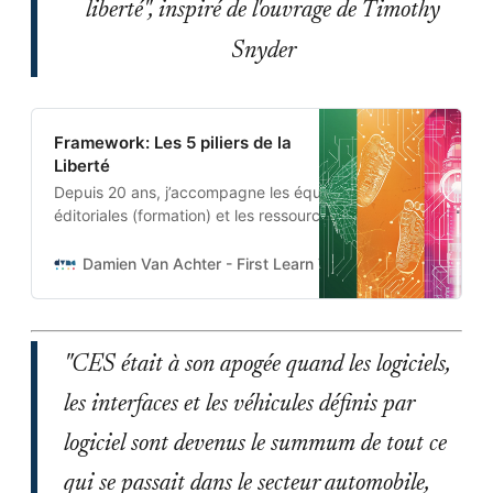
liberté", inspiré de l'ouvrage de Timothy
Snyder
Framework: Les 5 piliers de la
Liberté
Depuis 20 ans, j’accompagne les équipes
éditoriales (formation) et les ressources
humaines (management) dans des projets
où rigueur, agilité et pertinence cohabitent
Damien Van Achter - First Learn The Rules. Then Break
pour mettre en place des workflows et
produire des contenus les plus utiles,
accessibles et fiables possible. Au gré de
mes missions, j’ai développé des outils
"CES était à son apogée quand les logiciels,
pour m’aider
les interfaces et les véhicules définis par
logiciel sont devenus le summum de tout ce
qui se passait dans le secteur automobile,