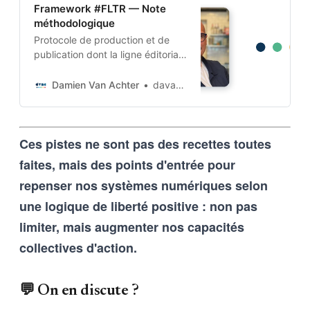
Framework #FLTR — Note
méthodologique
Protocole de production et de
publication dont la ligne éditoriale
est codée dans l’ADN-même du
projet. Cette architecture auto-
Damien Van Achter
davanac
apprenante transforme une
intention humaine en contraintes
techniques, imposées tant aux
Ces pistes ne sont pas des recettes toutes
outils d’intelligence artificielle
qu’aux humains qui les entrainent,
faites, mais des points d'entrée pour
et vice-versa
repenser nos systèmes numériques selon
une logique de liberté positive : non pas
limiter, mais augmenter nos capacités
collectives d'action.
💬 On en discute ?