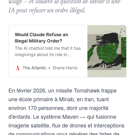
usage — et soulève la question de savoir si une
IA peut refuser un ordre illégal.
Would Claude Refuse an
Illegal Military Order?
The AI chatbot told me that it has
misgivings about its role in
modern warfare.
The Atlantic
Shane Harris
En février 2026, un missile Tomahawk frappe
une école primaire à Minab, en Iran, tuant
environ 170 personnes, dont une majorité
d'enfants. Le système Maven — qui fusionne
imagerie satellite, flux de drones et interceptions
de communications pour générer des listes de