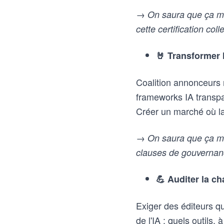
→ On saura que ça mar
cette certification col
🤘 Transformer 
Coalition annonceurs
frameworks IA transpar
Créer un marché où la 
→ On saura que ça mar
clauses de gouvernan
💪 Auditer la c
Exiger des éditeurs q
de l'IA : quels outils