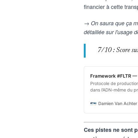
financier à cette tra
→ On saura que ça ma
détaillée sur l'usage
7/10 : Score sur 
Framework #FLTR — 
Protocole de production 
dans l’ADN-même du pro
transforme une intentio
aux outils d’intelligence
Damien Van Achter 
vice-versa
Ces pistes ne sont p