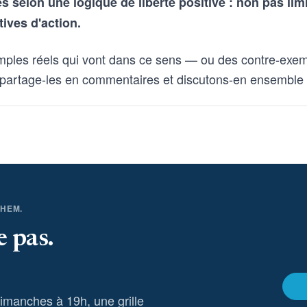
selon une logique de liberté positive : non pas lim
tives d'action.
mples réels qui vont dans ce sens — ou des contre-exem
partage-les en commentaires et discutons-en ensemble
THEM.
e pas.
dimanches à 19h, une grille