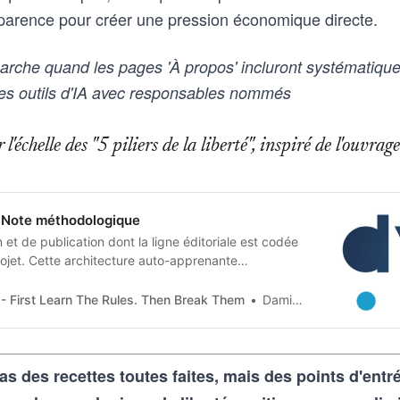
nsparence pour créer une pression économique directe.
rche quand les pages 'À propos' incluront systématiqu
 des outils d'IA avec responsables nommés
l'échelle des "5 piliers de la liberté", inspiré de l'ouv
Note méthodologique
et de publication dont la ligne éditoriale est codée
jet. Cette architecture auto-apprenante
n humaine en contraintes techniques, imposées tant
 artificielle qu’aux humains qui les entrainent, et
- First Learn The Rules. Then Break Them
Damien Van Achter
as des recettes toutes faites, mais des points d'ent