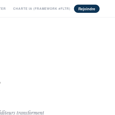
Rejoindre
TER
CHARTE IA (FRAMEWORK #FLTR)
s
 éditeurs transforment