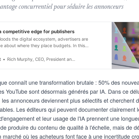
antage concurrentiel pour séduire les annonceurs
a competitive edge for publishers
loods the digital ecosystem, advertisers are
e about where they place budgets. In this
t
Rich Murphy, CEO, President and Managing Director – Alliance for Audited Media
e connaît une transformation brutale : 50% des nouvea
tes YouTube sont désormais générés par IA. Dans ce dé
, les annonceurs deviennent plus sélectifs et cherchent
iables. Les éditeurs qui peuvent documenter clairement l
engagement et leur usage de l'IA prennent une longueu
 de produire du contenu de qualité à l'échelle, mais de 
 marché où les acheteurs font face à une incertitude cro