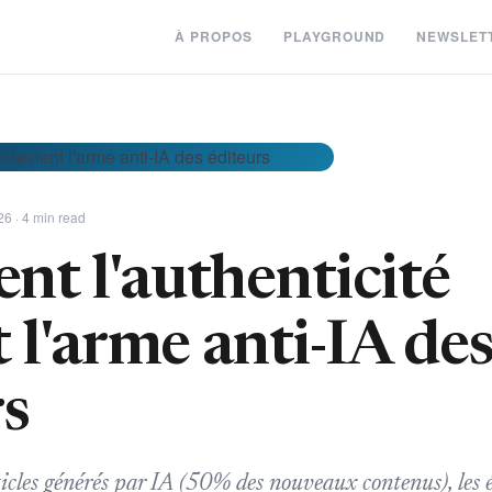
À PROPOS
PLAYGROUND
NEWSLET
26 · 4 min read
t l'authenticité
 l'arme anti-IA de
rs
rticles générés par IA (50% des nouveaux contenus), les