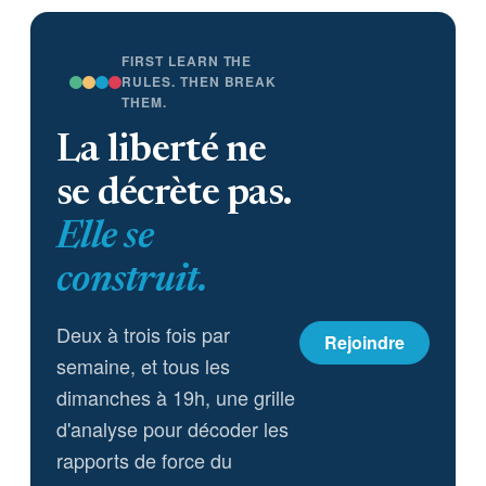
leurs garanties contractuelles ;
(2) fixer des règles nationales
minimales ; et (3) se prononcer
FIRST LEARN THE
sur l’usage de l’IA pour la
RULES. THEN BREAK
THEM.
surveillance de masse et les
armes sans supervision humaine.
La liberté ne
se décrète pas.
Elle se
construit.
Deux à trois fois par
Rejoindre
semaine, et tous les
dimanches à 19h, une grille
d'analyse pour décoder les
rapports de force du