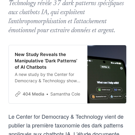
Technology révèle 37 dark patterns spécifiques
aux chatbots IA, qui exploitent
l'anthropomorphisation et l'attachement
émotionnel pour extraire données et argent.
New Study Reveals the
Manipulative ‘Dark Patterns’
of AI Chatbots
A new study by the Center for
Democracy & Technology shows
how chatbots like ChatGPT,
Gemini, Replika and more can
404 Media
Samantha Cole
lead users down paths they
didn’t intend.
Le Center for Democracy & Technology vient de
publier la première taxonomie des dark patterns
appliqués aux chatbots IA. L'étude documente