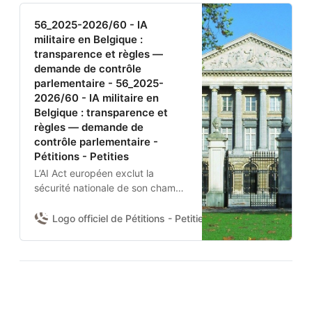
56_2025-2026/60 - IA
militaire en Belgique :
transparence et règles —
demande de contrôle
parlementaire - 56_2025-
2026/60 - IA militaire en
Belgique : transparence et
règles — demande de
contrôle parlementaire -
Pétitions - Petities
L’AI Act européen exclut la
sécurité nationale de son champ.
Aucun texte belge n’encadre
donc l’usage de l’IA par la
Logo officiel de Pétitions - Petities
Damien Van Achter 
Défense nationale et la Police
fédérale.Je demande à la
Chambre d’adopter une
résolution pour :(1) obtenir du
gouvernement un état des lieux
des systèmes IA déployés et de