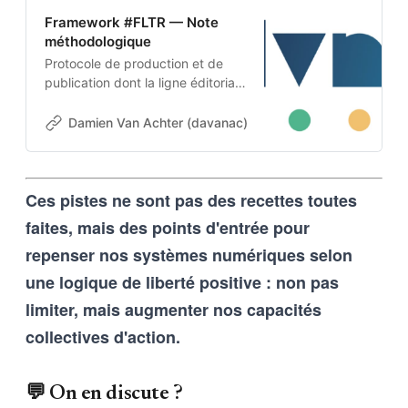
Framework #FLTR — Note
méthodologique
Protocole de production et de
publication dont la ligne éditoriale
est codée dans l’ADN-même du
projet. Cette architecture auto-
Damien Van Achter (davanac)
Damien Van Achter
apprenante transforme une
intention humaine en contraintes
techniques, imposées tant aux
Ces pistes ne sont pas des recettes toutes
outils d’intelligence artificielle
qu’aux humains qui les entrainent,
faites, mais des points d'entrée pour
et vice-versa
repenser nos systèmes numériques selon
une logique de liberté positive : non pas
limiter, mais augmenter nos capacités
collectives d'action.
💬 On en discute ?