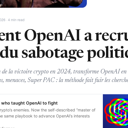
026 · 4 min read
t OpenAI a recru
du sabotage polit
n de la victoire crypto en 2024, transforme OpenAI en
s, menaces, Super PAC : la méthode fait fuir les cherche
” who taught OpenAI to fight
rypto’s enemies. Now the self-described “master of
the same playbook to advance OpenAI’s interests