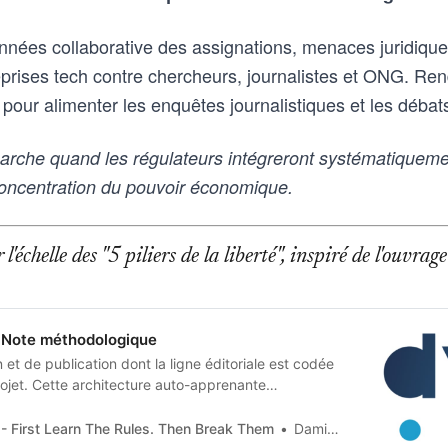
nées collaborative des assignations, menaces juridique
prises tech contre chercheurs, journalistes et ONG. Rend
n pour alimenter les enquêtes journalistiques et les déba
rche quand les régulateurs intégreront systématiquem
concentration du pouvoir économique.
l'échelle des "5 piliers de la liberté", inspiré de l'ouvr
Note méthodologique
et de publication dont la ligne éditoriale est codée
jet. Cette architecture auto-apprenante
n humaine en contraintes techniques, imposées tant
 artificielle qu’aux humains qui les entrainent, et
- First Learn The Rules. Then Break Them
Damien Van Achter