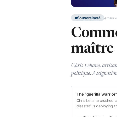
Souveraineté
4 mars 2
Commen
maître 
Chris Lehane, artisa
politique. Assignation
The “guerilla warrior
Chris Lehane crushed c
disaster” is deploying 