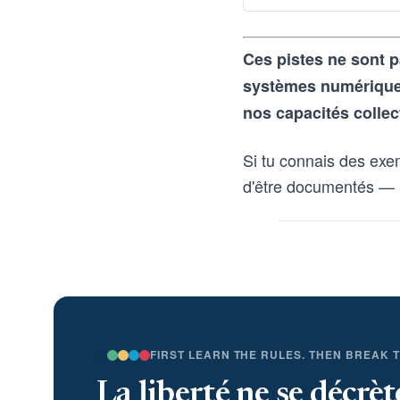
Ces pistes ne sont p
systèmes numériques 
nos capacités collec
Si tu connais des exe
d'être documentés — 
FIRST LEARN THE RULES. THEN BREAK 
La liberté ne se décrèt