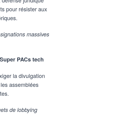
a défense juridique
ts pour résister aux
ériques.
ssignations massives
s Super PACs tech
xiger la divulgation
r les assemblées
tes.
ets de lobbying