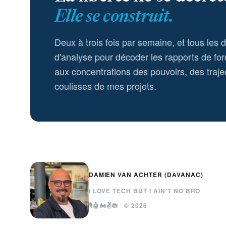
Elle se construit.
Deux à trois fois par semaine, et tous les 
d'analyse pour décoder les rapports de for
aux concentrations des pouvoirs, des trajec
coulisses de mes projets.
DAMIEN VAN ACHTER (DAVANAC)
I LOVE TECH BUT I AIN'T NO BRO
🎙️🤖🏍️✌️🐞 © 2026