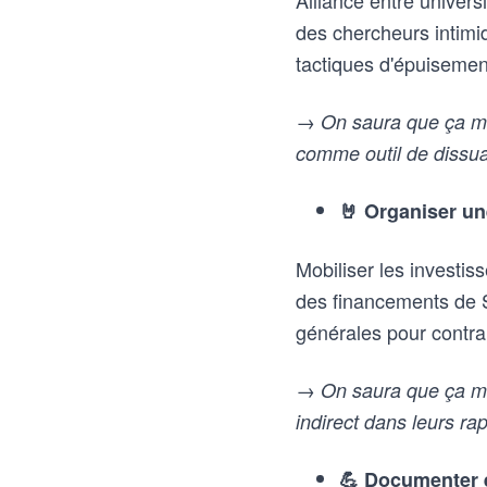
Alliance entre univers
des chercheurs intimid
tactiques d'épuisement
→ On saura que ça mar
comme outil de dissuas
🤘 Organiser un
Mobiliser les investis
des financements de S
générales pour contrai
→ On saura que ça ma
indirect dans leurs ra
💪 Documenter e