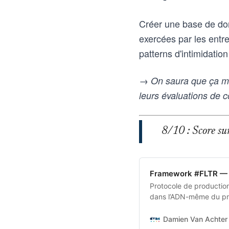
Créer une base de don
exercées par les entre
patterns d'intimidatio
→ On saura que ça ma
leurs évaluations de 
8/10 : Score sur 
Framework #FLTR — 
Protocole de production 
dans l’ADN-même du pro
transforme une intentio
aux outils d’intelligence
Damien Van Achter 
vice-versa