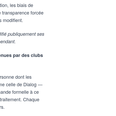
ion, les biais de
de transparence forcée
s modifient.
ifié publiquement ses
pendant.
tenues par des clubs
ersonne dont les
me celle de Dialog —
mande formelle à ce
 traitement. Chaque
rs.