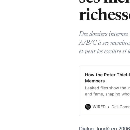
richess
Des dossiers internes 
A/B/C à ses membres s
et peut les exclure si 
How the Peter Thiel-
Members
Leaked files show the 
and fame, shaping who’s
WIRED
Dell Cameron an
Dialog, fondé en 2006