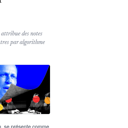
 attribue des notes
ntres par algorithme
an, se présente comme