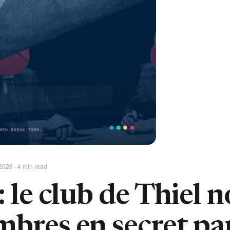
 2026 · 4 min read
: le club de Thiel n
mbres en secret pa