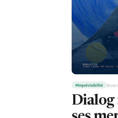
Imprévisibilité
20 juin
Dialog 
ses me