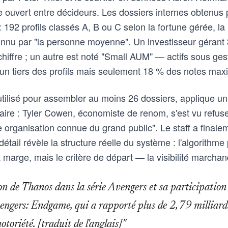
 ouvert entre décideurs. Les dossiers internes obtenu
192 profils classés A, B ou C selon la fortune gérée, la 
onnu par "la personne moyenne". Un investisseur gérant 3
hiffre ; un autre est noté "Small AUM" — actifs sous gest
n tiers des profils mais seulement 18 % des notes max
tilisé pour assembler au moins 26 dossiers, applique un f
ire : Tyler Cowen, économiste de renom, s'est vu refuse
ne organisation connue du grand public". Le staff a final
 détail révèle la structure réelle du système : l'algorithm
a marge, mais le critère de départ — la visibilité marchan
n de Thanos dans la série Avengers et sa participation 
gers: Endgame, qui a rapporté plus de 2,79 milliards 
otoriété. [traduit de l'anglais]"