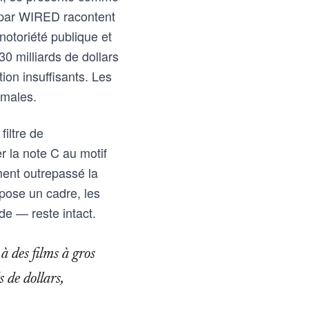
s par WIRED racontent
notoriété publique et
0 milliards de dollars
ion insuffisants. Les
imales.
iltre de
r la note C au motif
ement outrepassé la
e pose un cadre, les
de — reste intact.
à des films à gros
de dollars,