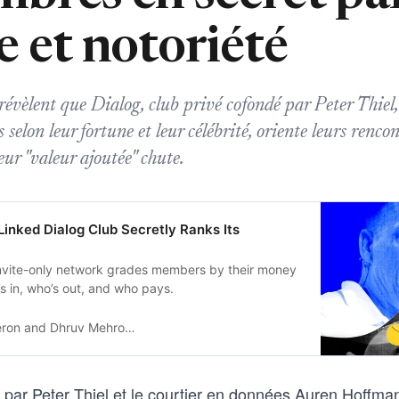
e et notoriété
révèlent que Dialog, club privé cofondé par Peter Thiel,
elon leur fortune et leur célébrité, oriente leurs renco
leur "valeur ajoutée" chute.
Linked Dialog Club Secretly Ranks Its
invite-only network grades members by their money
 in, who’s out, and who pays.
d Dhruv Mehrotra and Yulia Almazova
 par Peter Thiel et le courtier en données Auren Hoffm