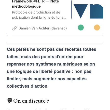
Framework #FLTR — Note
méthodologique
Protocole de production et de
publication dont la ligne éditoriale
est codée dans l’ADN-même du
projet. Cette architecture auto-
Damien Van Achter (davanac)
Damien Van Achter
apprenante transforme une
intention humaine en contraintes
techniques, imposées tant aux
Ces pistes ne sont pas des recettes toutes
outils d’intelligence artificielle
qu’aux humains qui les entrainent,
faites, mais des points d'entrée pour
et vice-versa
repenser nos systèmes numériques selon
une logique de liberté positive : non pas
limiter, mais augmenter nos capacités
collectives d'action.
💬 On en discute ?