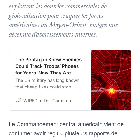
exploitent les données commerciales de
géolocalisation pour traquer les forces
américaines au Moyen-Orient, malgré une
décennie d'avertissements internes.
The Pentagon Knew Enemies
Could Track Troops’ Phones
for Years. Now They Are
The US military has long known
that cheap fixes could stop
location data from exposing its
troops. It adopted almost none—
WIRED
Dell Cameron
and now says adversaries are
using the data to target soldiers
during a war.
Le Commandement central américain vient de
confirmer avoir reçu « plusieurs rapports de