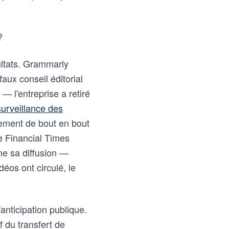
?
ultats. Grammarly
aux conseil éditorial
— l'entreprise a retiré
surveillance des
frement de bout en bout
e Financial Times
e sa diffusion —
éos ont circulé, le
'anticipation publique.
f du transfert de