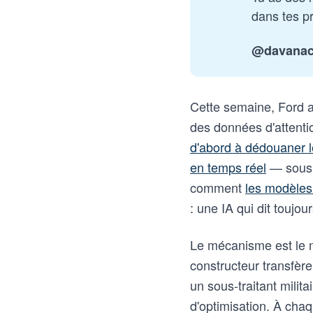
dans tes pr
@davana
Cette semaine, Ford a
des données d'attenti
d'abord à dédouaner l
en temps réel
— sous p
comment
les modèles
: une IA qui dit toujo
Le mécanisme est le m
constructeur transfère
un sous-traitant milit
d'optimisation. À chaq