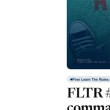
First Learn The Rules
FLTR #
command