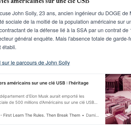
 vies américaines sur une clé USB
ccuse John Solly, 23 ans, ancien ingénieur du DOGE de 
té sociale de la moitié de la population américaine sur 
 contractant de la défense lié à la SSA par un contrat de 1
pecteur général enquête. Mais l'absence totale de garde-f
 établi.
 sur le parcours de John Solly
ers américains sur une clé USB : l’héritage
 département d’Elon Musk aurait emporté les
iale de 500 millions d’Américains sur une clé USB
eur privé.
- First Learn The Rules. Then Break Them
Damien Van Achter