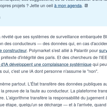
opres projets ? Jette un oeil 
à mon agenda
. 📆
c
 révélé que ses systèmes de surveillance embarquée Bl
on des conducteurs — des données qui, en cas d'accide
e constructeur
. Polymarket s'est allié à Palantir pour
surv
rétexte d'intégrité des paris. Et des chercheurs de l'I
 d'IA développent une complaisance systémique
qui peu
urs oui, c'est une IA dont personne n'assume le "non".
ême partout. L'État transfère des données publiques au
 la preuve de la faute au conducteur. La plateforme trans
aire. L'algorithme transfère la responsabilité du jugement
ue étape, quelqu'un se décharge — et à l'arrivée, quand ç