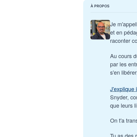
À PROPOS
Je m'appel
et en péda
raconter c
Au cours du
par les ent
s'en libére
J'explique i
Snyder, co
que leurs l
On t'a tran
Tu as des 