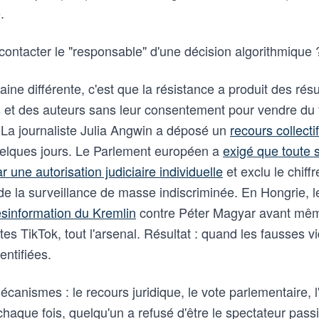
.
contacter le "responsable" d'une décision algorithmique 
ine différente, c'est que la résistance a produit des rés
es et des auteurs sans leur consentement pour vendre du f
. La journaliste Julia Angwin a déposé un
recours collectif
quelques jours. Le Parlement européen a
exigé que toute 
une autorisation judiciaire individuelle
et exclu le chif
de la surveillance de masse indiscriminée. En Hongrie, l
ésinformation du Kremlin
contre Péter Magyar avant mêm
s TikTok, tout l'arsenal. Résultat : quand les fausses vid
entifiées.
mécanismes : le recours juridique, le vote parlementaire, l
aque fois, quelqu'un a refusé d'être le spectateur passi