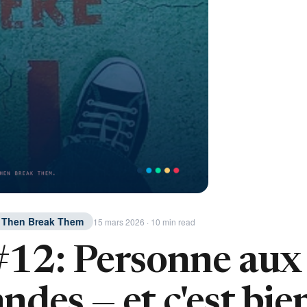
. Then Break Them
15 mars 2026 · 10 min read
12: Personne aux
es — et c'est bien