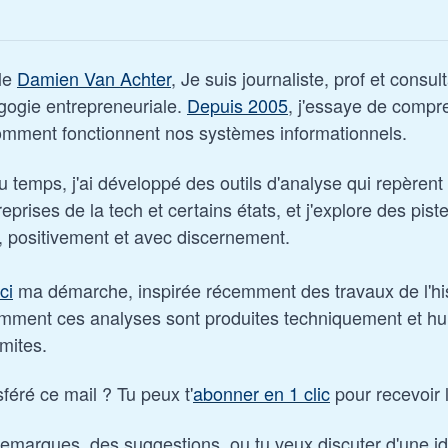
le 
Damien Van Achter
, Je suis journaliste, prof et consul
gogie entrepreneuriale. 
Depuis 2005
, j'essaye de compre
omment fonctionnent nos systèmes informationnels. 
 temps, j'ai développé des outils d'analyse qui repèrent 
reprises de la tech et certains états, et j'explore des pist
r, positivement et avec discernement.
ci
 ma démarche, inspirée récemment des travaux de l'his
mment ces analyses sont produites techniquement et hu
imites.
sféré ce mail ? Tu peux t'
abonner en 1 clic
 pour recevoir 
remarques, des suggestions, ou tu veux discuter d'une i