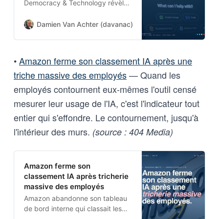
Democracy & Technology révèle
37 dark patterns spécifiques aux
chatbots IA, qui exploitent
Damien Van Achter (davanac)
Damien Van Achter
l’anthropomorphisation et
l’attachement émotionnel pour
extraire données et argent.
•
Amazon ferme son classement IA après une
triche massive des employés
— Quand les
employés contournent eux-mêmes l'outil censé
mesurer leur usage de l'IA, c'est l'indicateur tout
entier qui s'effondre. Le contournement, jusqu'à
l'intérieur des murs.
(source : 404 Media)
Amazon ferme son
classement IA après tricherie
massive des employés
Amazon abandonne son tableau
de bord interne qui classait les
employés selon leur usage d’IA