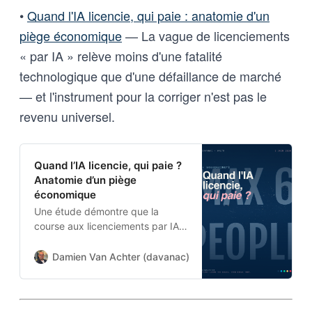
•
Quand l'IA licencie, qui paie : anatomie d'un
piège économique
— La vague de licenciements
« par IA » relève moins d'une fatalité
technologique que d'une défaillance de marché
— et l'instrument pour la corriger n'est pas le
revenu universel.
Quand l’IA licencie, qui paie ?
Anatomie d’un piège
économique
Une étude démontre que la
course aux licenciements par IA
n’est pas une fatalité
technologique. C’est une
Damien Van Achter (davanac)
Damien Van Achter
défaillance de marché. Un seul
instrument peut prétendre la
corriger, et ce n’est pas le revenu