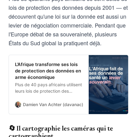
lois de protection des données depuis 2001 — et
découvrent qu'une loi sur la donnée est aussi un
levier de négociation commerciale. Pendant que
l'Europe débat de sa souveraineté, plusieurs
États du Sud global la pratiquent déjà.
L’Afrique transforme ses lois
de protection des données en
arme économique
Plus de 40 pays africains utilisent
leurs lois de protection des
données pour bloquer les
accords de santé avec les États-
Damien Van Achter (davanac)
Damien Van Achter
Unis qui ne garantissent pas le
partage de la valeur économique
dérivée de leurs données.
🔄 Il cartographie les caméras qui te
cartographient