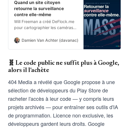
Quand un site citoyen
retourne la surveillance
contre elle-même
Will Freeman a créé DeFlock.me
pour cartographier les caméras
de lecture automatique de
plaques. Flock Safety l’attaque
Damien Van Achter (davanac)
Damien Van Achter
en justice, l’EFF le défend et
gagne.
🧬 Le code public ne suffit plus à Google,
alors il l'achète
404 Media a révélé que Google propose à une
sélection de développeurs du Play Store de
racheter l'accès à leur code — y compris leurs
projets archivés — pour entraîner ses outils d'IA
de programmation. Licence non exclusive, les
développeurs gardent leurs droits. Google