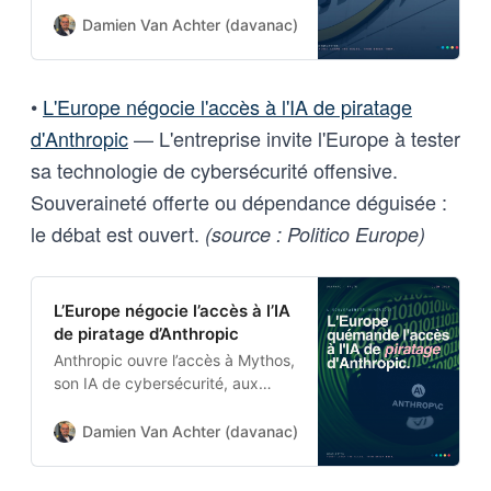
après découverte de tricheries
Damien Van Achter (davanac)
Damien Van Achter
généralisées et de gaspillage de
ressources.
•
L'Europe négocie l'accès à l'IA de piratage
d'Anthropic
— L'entreprise invite l'Europe à tester
sa technologie de cybersécurité offensive.
Souveraineté offerte ou dépendance déguisée :
le débat est ouvert.
(source : Politico Europe)
L’Europe négocie l’accès à l’IA
de piratage d’Anthropic
Anthropic ouvre l’accès à Mythos,
son IA de cybersécurité, aux
autorités européennes après des
semaines de blocage. L’UE doit
Damien Van Achter (davanac)
Damien Van Achter
maintenant créer un mécanisme
d’accès sécurisé.