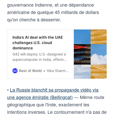
gouvernance indienne, et une dépendance
américaine de quelque 45 milliards de dollars
qu'on cherche à desserrer.
India’s AI deal with the UAE
challenges U.S. cloud
dominance
G42 will deploy U.S.-designed a
supercomputer in India, offering
a new model for governments
that want to own their AI
Rest of World
Itika Sharma Punit
hardware.
•
La Russie blanchit sa propagande vidéo via
une agence émiratie (Bellingcat)
— Même route
géographique que l'Inde, exactement les
intentions inverses. Le contournement n'a pas de