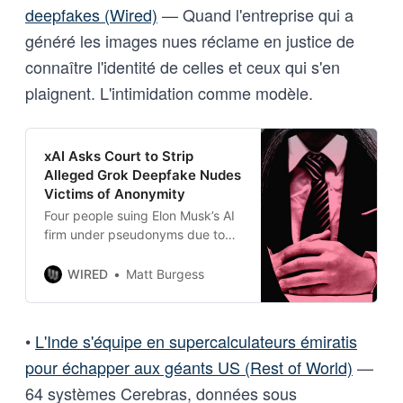
deepfakes (Wired)
— Quand l'entreprise qui a
généré les images nues réclame en justice de
connaître l'identité de celles et ceux qui s'en
plaignent. L'intimidation comme modèle.
xAI Asks Court to Strip
Alleged Grok Deepfake Nudes
Victims of Anonymity
Four people suing Elon Musk’s AI
firm under pseudonyms due to
the risks of being identified may
face a difficult choice: Reveal
WIRED
Matt Burgess
your real names, or drop the
lawsuit.
•
L'Inde s'équipe en supercalculateurs émiratis
pour échapper aux géants US (Rest of World)
—
64 systèmes Cerebras, données sous