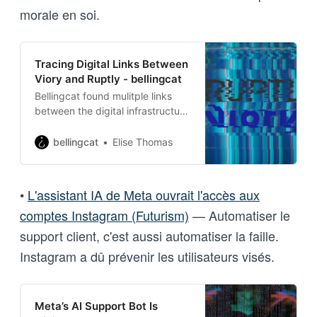
morale en soi.
Tracing Digital Links Between
Viory and Ruptly - bellingcat
Bellingcat found mulitple links
between the digital infrastructure
of Viory and Ruptly news agency,
a branch of Russia Today.
bellingcat
Elise Thomas
•
L'assistant IA de Meta ouvrait l'accès aux
comptes Instagram (Futurism)
— Automatiser le
support client, c'est aussi automatiser la faille.
Instagram a dû prévenir les utilisateurs visés.
Meta’s AI Support Bot Is