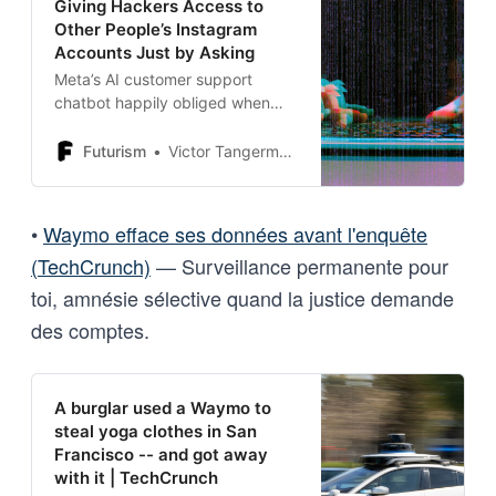
Giving Hackers Access to
Other People’s Instagram
Accounts Just by Asking
Meta’s AI customer support
chatbot happily obliged when
hackers asked it for access to
high-profile Instagram profiles.
Futurism
Victor Tangermann
•
Waymo efface ses données avant l'enquête
(TechCrunch)
— Surveillance permanente pour
toi, amnésie sélective quand la justice demande
des comptes.
A burglar used a Waymo to
steal yoga clothes in San
Francisco -- and got away
with it | TechCrunch