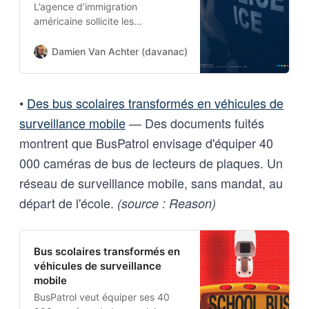
L’agence d’immigration
américaine sollicite les
entreprises d’adtech pour
accéder aux données
Damien Van Achter (davanac)
Damien Van Achter
comportementales de millions
d’Américains, contournant les
protections constitutionnelles.
•
Des bus scolaires transformés en véhicules de
surveillance mobile
— Des documents fuités
montrent que BusPatrol envisage d'équiper 40
000 caméras de bus de lecteurs de plaques. Un
réseau de surveillance mobile, sans mandat, au
départ de l'école.
(source : Reason)
Bus scolaires transformés en
véhicules de surveillance
mobile
BusPatrol veut équiper ses 40