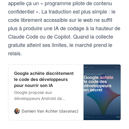
appelle ça un « programme pilote de contenu
confidentiel ». La traduction est plus simple : le
code librement accessible sur le web ne suffit
plus à produire une IA de codage à la hauteur de
Claude Code ou de Copilot. Quand la collecte
gratuite atteint ses limites, le marché prend le
relais.
Google achète discrètement
le code des développeurs
pour nourrir son IA
Google propose aux
développeurs Android de
racheter leur code source pour
entraîner ses outils d’IA, révélant
Damien Van Achter (davanac)
Damien Van Achter
son retard face à Anthropic et
Microsoft dans la génération de
code.