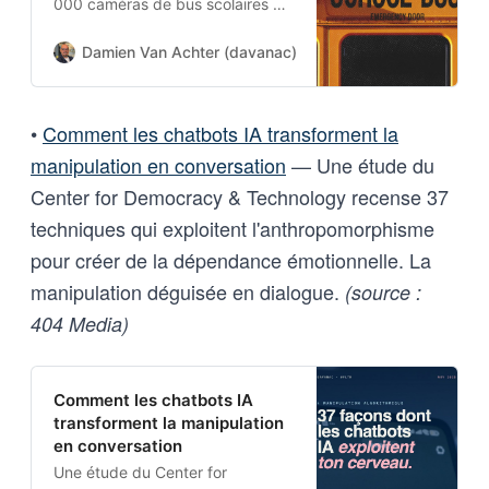
000 caméras de bus scolaires de
lecteurs automatiques de
plaques d’immatriculation, créant
Damien Van Achter (davanac)
Damien Van Achter
un réseau de surveillance mobile
sans mandat.
•
Comment les chatbots IA transforment la
manipulation en conversation
— Une étude du
Center for Democracy & Technology recense 37
techniques qui exploitent l'anthropomorphisme
pour créer de la dépendance émotionnelle. La
manipulation déguisée en dialogue.
(source :
404 Media)
Comment les chatbots IA
transforment la manipulation
en conversation
Une étude du Center for