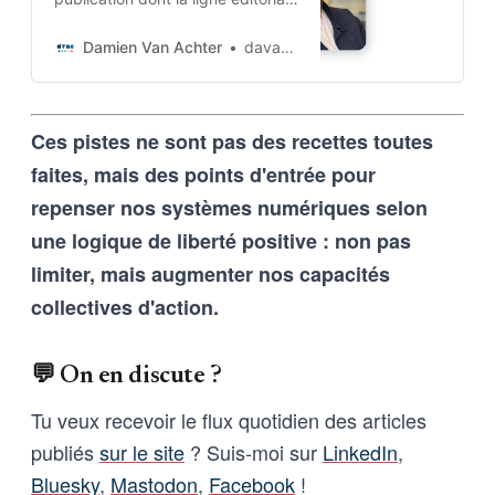
est codée dans l’ADN-même du
projet. Cette architecture auto-
Damien Van Achter
davanac
apprenante transforme une
intention humaine en contraintes
techniques, imposées tant aux
Ces pistes ne sont pas des recettes toutes
outils d’intelligence artificielle
qu’aux humains qui les entrainent,
faites, mais des points d'entrée pour
et vice-versa
repenser nos systèmes numériques selon
une logique de liberté positive : non pas
limiter, mais augmenter nos capacités
collectives d'action.
💬 On en discute ?
Tu veux recevoir le flux quotidien des articles
publiés
sur le site
? Suis-moi sur
LinkedIn
,
Bluesky
,
Mastodon
,
Facebook
!