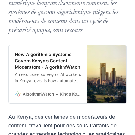
numérique kenyans documente comment les
systèmes de gestion algorithmique piègent les
modérateurs de contenu dans un cycle de
précarité opaque, sans recours.
How Algorithmic Systems
Govern Kenya’s Content
Moderators - AlgorithmWatch
An exclusive survey of AI workers
in Kenya reveals how automated
management affects their
livelihoods. Unions and advocacy
AlgorithmWatch
Kings Korodi
groups are beginning to fight
back.
Au Kenya, des centaines de modérateurs de
contenu travaillent pour des sous-traitants de
grandes entreprises technologiques américaines