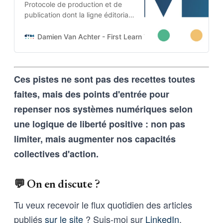
Protocole de production et de
publication dont la ligne éditoriale
est codée dans l’ADN-même du
projet. Cette architecture auto-
Damien Van Achter - First Learn The Rules. Then Break
apprenante transforme une
intention humaine en contraintes
techniques, imposées tant aux
Ces pistes ne sont pas des recettes toutes
outils d’intelligence artificielle
qu’aux humains qui les entrainent,
faites, mais des points d'entrée pour
et vice-versa
repenser nos systèmes numériques selon
une logique de liberté positive : non pas
limiter, mais augmenter nos capacités
collectives d'action.
💬 On en discute ?
Tu veux recevoir le flux quotidien des articles
publiés
sur le site
? Suis-moi sur
LinkedIn
,