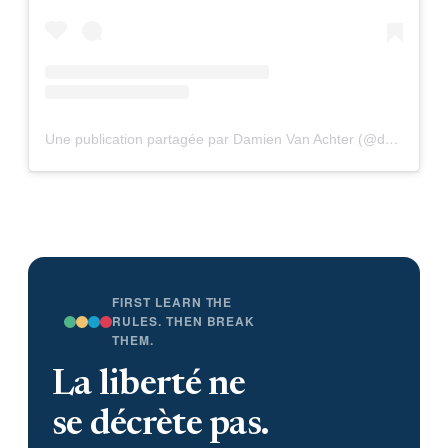
Une publication partagée par Damien Van Achter (@davanac)
FIRST LEARN THE
RULES. THEN BREAK
THEM.
La liberté ne
se décrète pas.