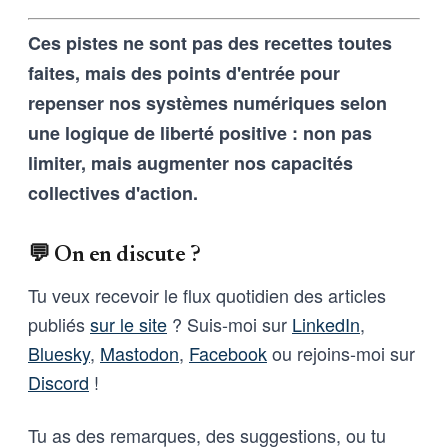
techniques, imposées tant aux
Ces pistes ne sont pas des recettes toutes
outils d’intelligence artificielle
qu’aux humains qui les entrainent,
faites, mais des points d'entrée pour
et vice-versa
repenser nos systèmes numériques selon
une logique de liberté positive : non pas
limiter, mais augmenter nos capacités
collectives d'action.
💬 On en discute ?
Tu veux recevoir le flux quotidien des articles
publiés
sur le site
? Suis-moi sur
LinkedIn
,
Bluesky
,
Mastodon
,
Facebook
ou rejoins-moi sur
Discord
!
Tu as des remarques, des suggestions, ou tu