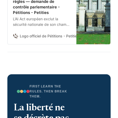
règles — demande de
contrôle parlementaire -
Pétitions - Petities
L’AI Act européen exclut la
sécurité nationale de son champ.
Aucun texte belge n’encadre
donc l’usage de l’IA par la
Logo officiel de Pétitions - Petities
Damien Van Achter 
Défense nationale et la Police
fédérale.Je demande à la
Chambre d’adopter une
résolution pour :(1) obtenir du
gouvernement un état des lieux
des systèmes IA déployés et de
leurs garanties contractuelles ;
(2) fixer des règles nationales
minimales ; et (3) se prononcer
FIRST LEARN THE
sur l’usage de l’IA pour la
RULES. THEN BREAK
THEM.
surveillance de masse et les
armes sans supervision humaine.
La liberté ne