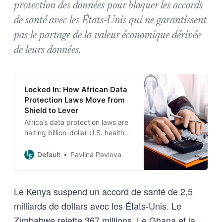
protection des données pour bloquer les accords
de santé avec les États-Unis qui ne garantissent
pas le partage de la valeur économique dérivée
de leurs données.
Locked In: How African Data
Protection Laws Move from
Shield to Lever
Africa’s data protection laws are
halting billion-dollar U.S. health
aid agreements. The same laws
should be leveraged to
Default
Pavlina Pavlova
renegotiate new terms.
Le Kenya suspend un accord de santé de 2,5
milliards de dollars avec les États-Unis. Le
Zimbabwe rejette 367 millions. Le Ghana et la