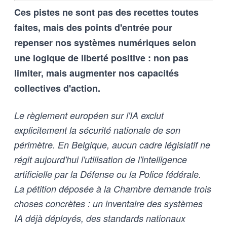
Ces pistes ne sont pas des recettes toutes
outils d’intelligence artificielle
qu’aux humains qui les entrainent,
faites, mais des points d'entrée pour
et vice-versa
repenser nos systèmes numériques selon
une logique de liberté positive : non pas
limiter, mais augmenter nos capacités
collectives d'action.
Le règlement européen sur l'IA exclut
explicitement la sécurité nationale de son
périmètre. En Belgique, aucun cadre législatif ne
régit aujourd'hui l'utilisation de l'intelligence
artificielle par la Défense ou la Police fédérale.
La pétition déposée à la Chambre demande trois
choses concrètes : un inventaire des systèmes
IA déjà déployés, des standards nationaux