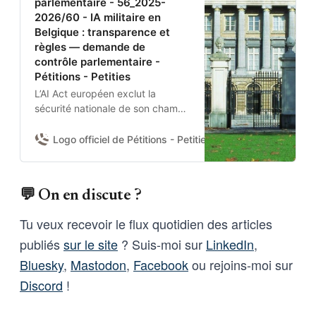
parlementaire - 56_2025-
2026/60 - IA militaire en
Belgique : transparence et
règles — demande de
contrôle parlementaire -
Pétitions - Petities
L’AI Act européen exclut la
sécurité nationale de son champ.
Aucun texte belge n’encadre
donc l’usage de l’IA par la
Logo officiel de Pétitions - Petities
Damien Van Achter 
Défense nationale et la Police
fédérale.Je demande à la
Chambre d’adopter une
💬 On en discute ?
résolution pour :(1) obtenir du
gouvernement un état des lieux
Tu veux recevoir le flux quotidien des articles
des systèmes IA déployés et de
publiés
sur le site
? Suis-moi sur
LinkedIn
,
leurs garanties contractuelles ;
(2) fixer des règles nationales
Bluesky
,
Mastodon
,
Facebook
ou rejoins-moi sur
minimales ; et (3) se prononcer
Discord
!
sur l’usage de l’IA pour la
surveillance de masse et les
armes sans supervision humaine.