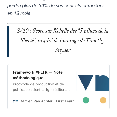
perdra plus de 30% de ses contrats européens
en 18 mois
8/10 : Score sur l'échelle des "5 piliers de la
liberté", inspiré de l'ouvrage de Timothy
Snyder
Framework #FLTR — Note
méthodologique
Protocole de production et de
publication dont la ligne éditoriale
est codée dans l’ADN-même du
projet. Cette architecture auto-
Damien Van Achter - First Learn The Rules. Then Break
apprenante transforme une
intention humaine en contraintes
techniques, imposées tant aux