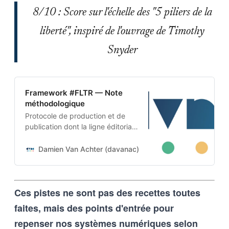
8/10 : Score sur l'échelle des "5 piliers de la
liberté", inspiré de l'ouvrage de Timothy
Snyder
Framework #FLTR — Note
méthodologique
Protocole de production et de
publication dont la ligne éditoriale
est codée dans l’ADN-même du
projet. Cette architecture auto-
Damien Van Achter (davanac)
Damien Van Achter
apprenante transforme une
intention humaine en contraintes
techniques, imposées tant aux
Ces pistes ne sont pas des recettes toutes
outils d’intelligence artificielle
qu’aux humains qui les entrainent,
faites, mais des points d'entrée pour
et vice-versa
repenser nos systèmes numériques selon