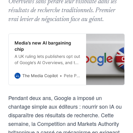
Overviews sans perdre leur visibilité dans les
résultats de recherche traditionnels. Premier
vrai levier de négociation face au géant.
Media’s new AI bargaining
chip
A UK ruling lets publishers opt out
of Google’s AI Overviews, and the
leverage is finally real. Plus,
Sitecore buys into GEO and
The Media Copilot
Pete Pachal
ChatGPT ads start chasing
conversions.
Pendant deux ans, Google a imposé un
chantage simple aux éditeurs : nourrir son IA ou
disparaître des résultats de recherche. Cette
semaine, la Competition and Markets Authority
britannique a cassé ce mécanisme en exigeant