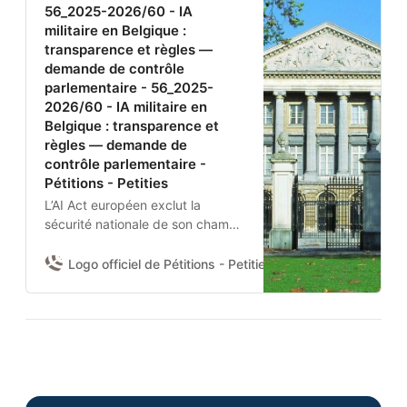
56_2025-2026/60 - IA
militaire en Belgique :
transparence et règles —
demande de contrôle
parlementaire - 56_2025-
2026/60 - IA militaire en
Belgique : transparence et
règles — demande de
contrôle parlementaire -
Pétitions - Petities
L’AI Act européen exclut la
sécurité nationale de son champ.
Aucun texte belge n’encadre
donc l’usage de l’IA par la
Logo officiel de Pétitions - Petities
Damien Van Achter 
Défense nationale et la Police
fédérale.Je demande à la
Chambre d’adopter une
résolution pour :(1) obtenir du
gouvernement un état des lieux
des systèmes IA déployés et de
leurs garanties contractuelles ;