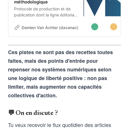
méthodologique
Protocole de production et de
publication dont la ligne éditoriale
est codée dans l’ADN-même du
projet. Cette architecture auto-
Damien Van Achter (davanac)
Damien Van Achter
apprenante transforme une
intention humaine en contraintes
techniques, imposées tant aux
Ces pistes ne sont pas des recettes toutes
outils d’intelligence artificielle
qu’aux humains qui les entrainent,
faites, mais des points d'entrée pour
et vice-versa
repenser nos systèmes numériques selon
une logique de liberté positive : non pas
limiter, mais augmenter nos capacités
collectives d'action.
💬 On en discute ?
Tu veux recevoir le flux quotidien des articles