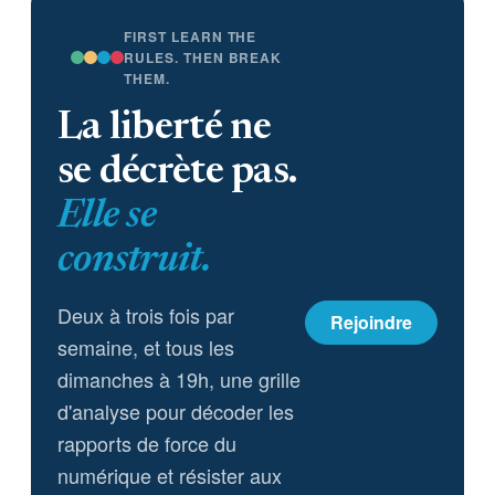
(2) fixer des règles nationales
minimales ; et (3) se prononcer
FIRST LEARN THE
sur l’usage de l’IA pour la
RULES. THEN BREAK
THEM.
surveillance de masse et les
armes sans supervision humaine.
La liberté ne
se décrète pas.
Elle se
construit.
Deux à trois fois par
Rejoindre
semaine, et tous les
dimanches à 19h, une grille
d'analyse pour décoder les
rapports de force du
numérique et résister aux