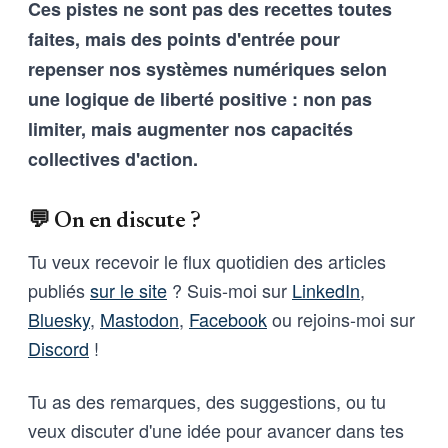
Ces pistes ne sont pas des recettes toutes
outils d’intelligence artificielle
qu’aux humains qui les entrainent,
faites, mais des points d'entrée pour
et vice-versa
repenser nos systèmes numériques selon
une logique de liberté positive : non pas
limiter, mais augmenter nos capacités
collectives d'action.
💬 On en discute ?
Tu veux recevoir le flux quotidien des articles
publiés
sur le site
? Suis-moi sur
LinkedIn
,
Bluesky
,
Mastodon
,
Facebook
ou rejoins-moi sur
Discord
!
Tu as des remarques, des suggestions, ou tu
veux discuter d'une idée pour avancer dans tes