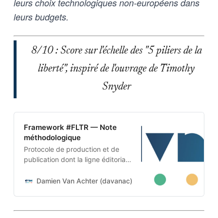
leurs choix technologiques non-européens dans
leurs budgets.
8/10 : Score sur l'échelle des "5 piliers de la
liberté", inspiré de l'ouvrage de Timothy
Snyder
Framework #FLTR — Note
méthodologique
Protocole de production et de
publication dont la ligne éditoriale
est codée dans l’ADN-même du
projet. Cette architecture auto-
Damien Van Achter (davanac)
Damien Van Achter
apprenante transforme une
intention humaine en contraintes
techniques, imposées tant aux