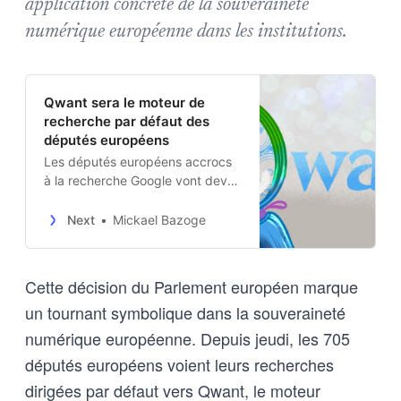
application concrète de la souveraineté
numérique européenne dans les institutions.
Qwant sera le moteur de
recherche par défaut des
députés européens
Les députés européens accrocs
à la recherche Google vont devoir
se faire une raison. Le Parlement
européen change de moteur par
Next
Mickael Bazoge
défaut : à partir de ce…
Cette décision du Parlement européen marque
un tournant symbolique dans la souveraineté
numérique européenne. Depuis jeudi, les 705
députés européens voient leurs recherches
dirigées par défaut vers Qwant, le moteur