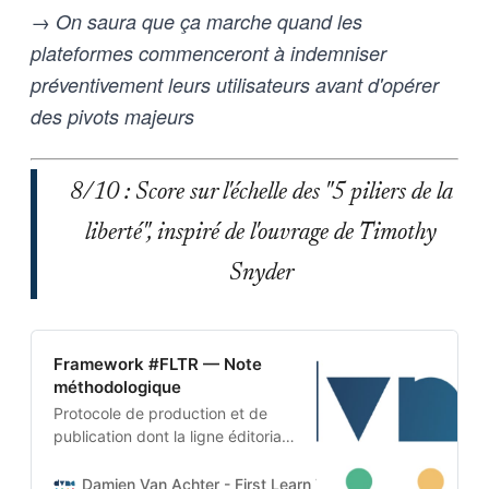
→ On saura que ça marche quand les
plateformes commenceront à indemniser
préventivement leurs utilisateurs avant d'opérer
des pivots majeurs
8/10 : Score sur l'échelle des "5 piliers de la
liberté", inspiré de l'ouvrage de Timothy
Snyder
Framework #FLTR — Note
méthodologique
Protocole de production et de
publication dont la ligne éditoriale
est codée dans l’ADN-même du
projet. Cette architecture auto-
Damien Van Achter - First Learn The Rules. Then Break