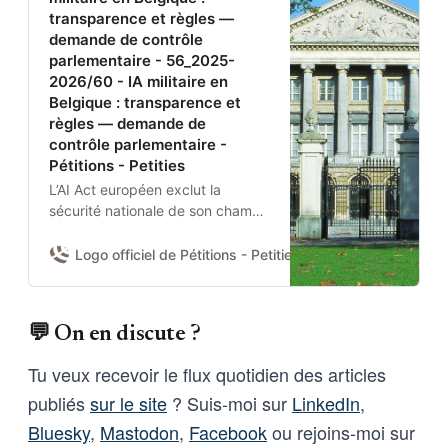
transparence et règles —
demande de contrôle
parlementaire - 56_2025-
2026/60 - IA militaire en
Belgique : transparence et
règles — demande de
contrôle parlementaire -
Pétitions - Petities
L’AI Act européen exclut la
sécurité nationale de son champ.
Aucun texte belge n’encadre
donc l’usage de l’IA par la
Logo officiel de Pétitions - Petities
Damien Van Achter 
Défense nationale et la Police
fédérale.Je demande à la
Chambre d’adopter une
💬 On en discute ?
résolution pour :(1) obtenir du
gouvernement un état des lieux
Tu veux recevoir le flux quotidien des articles
des systèmes IA déployés et de
publiés
sur le site
? Suis-moi sur
LinkedIn
,
leurs garanties contractuelles ;
(2) fixer des règles nationales
Bluesky
,
Mastodon
,
Facebook
ou rejoins-moi sur
minimales ; et (3) se prononcer