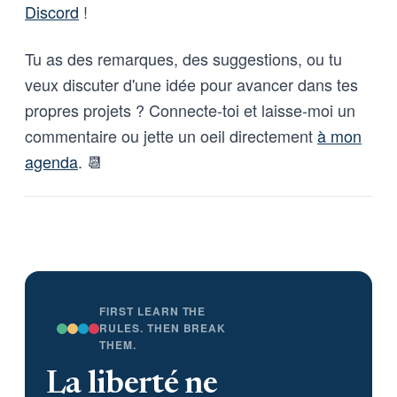
Discord
!
sur l’usage de l’IA pour la
surveillance de masse et les
armes sans supervision humaine.
Tu as des remarques, des suggestions, ou tu
veux discuter d'une idée pour avancer dans tes
propres projets ? Connecte-toi et laisse-moi un
commentaire ou jette un oeil directement
à mon
agenda
. 📆
FIRST LEARN THE
RULES. THEN BREAK
THEM.
La liberté ne