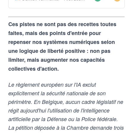
apprenante transforme une
intention humaine en contraintes
techniques, imposées tant aux
Ces pistes ne sont pas des recettes toutes
outils d’intelligence artificielle
qu’aux humains qui les entrainent,
faites, mais des points d'entrée pour
et vice-versa
repenser nos systèmes numériques selon
une logique de liberté positive : non pas
limiter, mais augmenter nos capacités
collectives d'action.
Le règlement européen sur l'IA exclut
explicitement la sécurité nationale de son
périmètre. En Belgique, aucun cadre législatif ne
régit aujourd'hui l'utilisation de l'intelligence
artificielle par la Défense ou la Police fédérale.
La pétition déposée à la Chambre demande trois