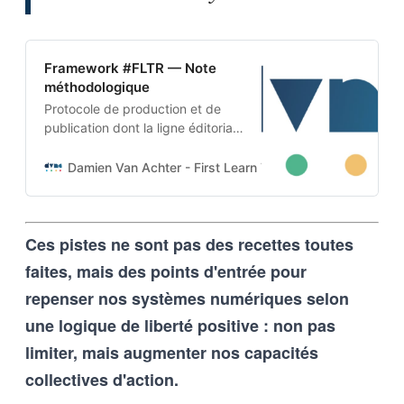
Framework #FLTR — Note
méthodologique
Protocole de production et de
publication dont la ligne éditoriale
est codée dans l’ADN-même du
projet. Cette architecture auto-
Damien Van Achter - First Learn The Rules. Then Break
apprenante transforme une
intention humaine en contraintes
techniques, imposées tant aux
Ces pistes ne sont pas des recettes toutes
outils d’intelligence artificielle
qu’aux humains qui les entrainent,
faites, mais des points d'entrée pour
et vice-versa
repenser nos systèmes numériques selon
une logique de liberté positive : non pas
limiter, mais augmenter nos capacités
collectives d'action.