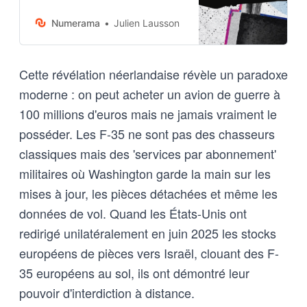
iPhone pour s’affranchir de la
tutelle américaine, et du « kill
Numerama
Julien Lausson
switch » du F-35 ? Lancée par le
secrétaire d’État néerlandais à la
Défense, cette piste relance le
Cette révélation néerlandaise révèle un paradoxe
débat sur la souveraineté des
moderne : on peut acheter un avion de guerre à
flottes de F-35 en Europe face au
risque de blocage à distance
100 millions d'euros mais ne jamais vraiment le
posséder. Les F-35 ne sont pas des chasseurs
classiques mais des 'services par abonnement'
militaires où Washington garde la main sur les
mises à jour, les pièces détachées et même les
données de vol. Quand les États-Unis ont
redirigé unilatéralement en juin 2025 les stocks
européens de pièces vers Israël, clouant des F-
35 européens au sol, ils ont démontré leur
pouvoir d'interdiction à distance.