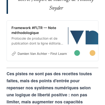
Snyder
Framework #FLTR — Note
méthodologique
Protocole de production et de
publication dont la ligne éditoriale
est codée dans l’ADN-même du
projet. Cette architecture auto-
Damien Van Achter - First Learn The Rules. Then Break
apprenante transforme une
intention humaine en contraintes
techniques, imposées tant aux
Ces pistes ne sont pas des recettes toutes
outils d’intelligence artificielle
qu’aux humains qui les entrainent,
faites, mais des points d'entrée pour
et vice-versa
repenser nos systèmes numériques selon
une logique de liberté positive : non pas
limiter, mais augmenter nos capacités