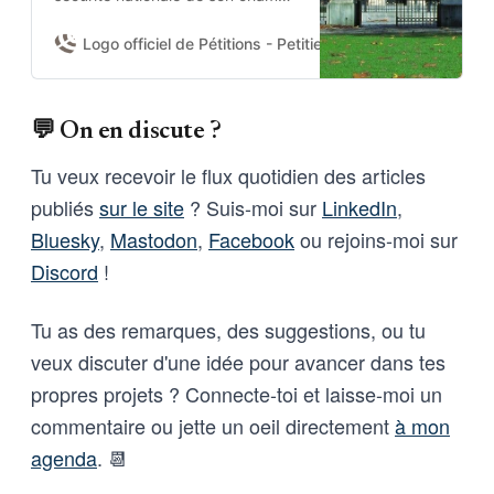
Aucun texte belge n’encadre
donc l’usage de l’IA par la
Logo officiel de Pétitions - Petities
Damien Van Achter 
Défense nationale et la Police
fédérale.Je demande à la
Chambre d’adopter une
💬 On en discute ?
résolution pour :(1) obtenir du
gouvernement un état des lieux
Tu veux recevoir le flux quotidien des articles
des systèmes IA déployés et de
publiés
sur le site
? Suis-moi sur
LinkedIn
,
leurs garanties contractuelles ;
(2) fixer des règles nationales
Bluesky
,
Mastodon
,
Facebook
ou rejoins-moi sur
minimales ; et (3) se prononcer
Discord
!
sur l’usage de l’IA pour la
surveillance de masse et les
armes sans supervision humaine.
Tu as des remarques, des suggestions, ou tu
veux discuter d'une idée pour avancer dans tes
propres projets ? Connecte-toi et laisse-moi un
commentaire ou jette un oeil directement
à mon
agenda
. 📆