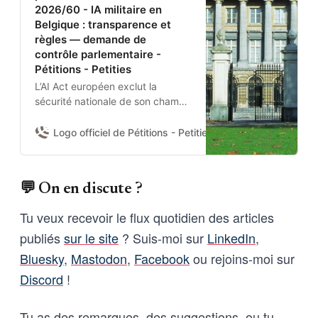
2026/60 - IA militaire en
Belgique : transparence et
règles — demande de
contrôle parlementaire -
Pétitions - Petities
L’AI Act européen exclut la
sécurité nationale de son champ.
Aucun texte belge n’encadre
donc l’usage de l’IA par la
Logo officiel de Pétitions - Petities
Damien Van Achter 
Défense nationale et la Police
fédérale.Je demande à la
Chambre d’adopter une
💬 On en discute ?
résolution pour :(1) obtenir du
gouvernement un état des lieux
Tu veux recevoir le flux quotidien des articles
des systèmes IA déployés et de
publiés
sur le site
? Suis-moi sur
LinkedIn
,
leurs garanties contractuelles ;
(2) fixer des règles nationales
Bluesky
,
Mastodon
,
Facebook
ou rejoins-moi sur
minimales ; et (3) se prononcer
Discord
!
sur l’usage de l’IA pour la
surveillance de masse et les
armes sans supervision humaine.
Tu as des remarques, des suggestions, ou tu