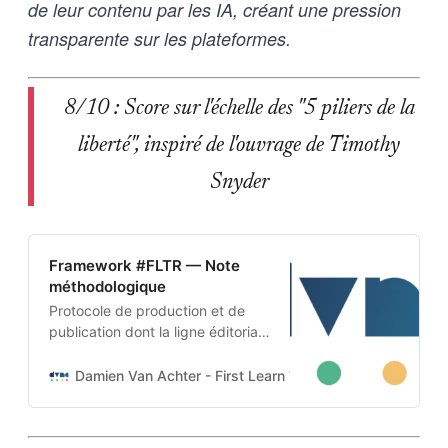
de leur contenu par les IA, créant une pression
transparente sur les plateformes.
8/10 : Score sur l'échelle des "5 piliers de la
liberté", inspiré de l'ouvrage de Timothy
Snyder
Framework #FLTR — Note
méthodologique
Protocole de production et de
publication dont la ligne éditoriale
est codée dans l’ADN-même du
projet. Cette architecture auto-
Damien Van Achter - First Learn The Rules. Then Break
apprenante transforme une
intention humaine en contraintes
techniques, imposées tant aux