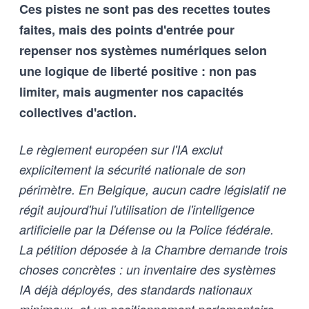
Ces pistes ne sont pas des recettes toutes
outils d’intelligence artificielle
qu’aux humains qui les entrainent,
faites, mais des points d'entrée pour
et vice-versa
repenser nos systèmes numériques selon
une logique de liberté positive : non pas
limiter, mais augmenter nos capacités
collectives d'action.
Le règlement européen sur l'IA exclut
explicitement la sécurité nationale de son
périmètre. En Belgique, aucun cadre législatif ne
régit aujourd'hui l'utilisation de l'intelligence
artificielle par la Défense ou la Police fédérale.
La pétition déposée à la Chambre demande trois
choses concrètes : un inventaire des systèmes
IA déjà déployés, des standards nationaux