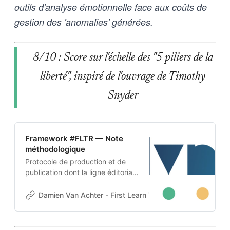
outils d'analyse émotionnelle face aux coûts de
gestion des 'anomalies' générées.
8/10 : Score sur l'échelle des "5 piliers de la
liberté", inspiré de l'ouvrage de Timothy
Snyder
Framework #FLTR — Note
méthodologique
Protocole de production et de
publication dont la ligne éditoriale
est codée dans l’ADN-même du
projet. Cette architecture auto-
Damien Van Achter - First Learn The Rules. Then Break
apprenante transforme une
intention humaine en contraintes
techniques, imposées tant aux