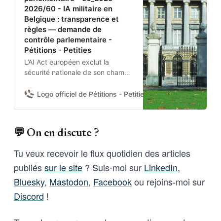
2026/60 - IA militaire en
Belgique : transparence et
règles — demande de
contrôle parlementaire -
Pétitions - Petities
L’AI Act européen exclut la
sécurité nationale de son champ.
Aucun texte belge n’encadre
donc l’usage de l’IA par la
Logo officiel de Pétitions - Petities
Damien Van Achter 
Défense nationale et la Police
fédérale.Je demande à la
Chambre d’adopter une
💬 On en discute ?
résolution pour :(1) obtenir du
gouvernement un état des lieux
Tu veux recevoir le flux quotidien des articles
des systèmes IA déployés et de
publiés
sur le site
? Suis-moi sur
LinkedIn
,
leurs garanties contractuelles ;
(2) fixer des règles nationales
Bluesky
,
Mastodon
,
Facebook
ou rejoins-moi sur
minimales ; et (3) se prononcer
Discord
!
sur l’usage de l’IA pour la
surveillance de masse et les
armes sans supervision humaine.