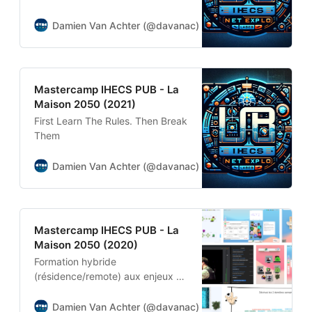
contenus automatique ET
immersiveRencontre avec
Damien Van Achter (@davanac)
Damien Van Achter
Matthieu Colombel, CEO &
President de Blackmeal (studio
de Motion Design) et Sébastien
Barbieri, Head Of Research And
Mastercamp IHECS PUB - La
Development à la RTBF
Maison 2050 (2021)
(Télévision publique
First Learn The Rules. Then Break
belge)Damien Van Achter
Them
(@davanac)Damien Van
AchterBlockchain, Crypto, DAO :
Damien Van Achter (@davanac)
Damien Van Achter
Mythes et Réalités de
Mastercamp IHECS PUB - La
Maison 2050 (2020)
Formation hybride
(résidence/remote) aux enjeux de
l’innovation et de l’entrepreneuriat
pour les étudiants en Master 1
Damien Van Achter (@davanac)
Damien Van Achter