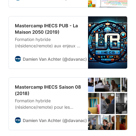
Marketing Publicité de l’IHECS
Mastercamp IHECS PUB - La
Maison 2050 (2019)
Formation hybride
(résidence/remote) aux enjeux de
l’innovation et de l’entrepreneuriat
pour les étudiants en Master 1
Damien Van Achter (@davanac)
Damien Van Achter
Marketing Publicité de l’IHECS
Mastercamp IHECS Saison 08
(2018)
Formation hybride
(résidence/remote) pour les
étudiants en Master 1
Journalisme, Marketing, Relations
Damien Van Achter (@davanac)
Damien Van Achter
Publiques et Education aux
Medias