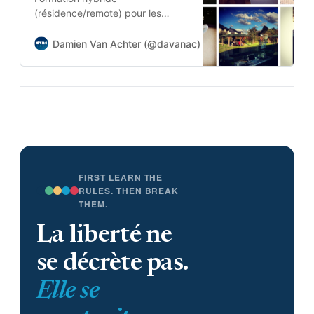
(résidence/remote) pour les
étudiants en Master 1
Journalisme, Marketing, Relations
Damien Van Achter (@davanac)
Damien Van Achter
Publiques et Education aux
Medias
FIRST LEARN THE
RULES. THEN BREAK
THEM.
La liberté ne
se décrète pas.
Elle se