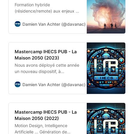
Formation hybride
(résidence/remote) aux enjeux de
l’innovation et de l’entrepreneuriat
pour les étudiants en Master 1
Damien Van Achter (@davanac)
Damien Van Achter
Marketing Publicité de l’IHECS
Mastercamp IHECS PUB - La
Maison 2050 (2023)
Nous avons déployé cette année
un nouveau dispositif, à
l’intersection de 2 de mes
mondes de prédilection, celui de
Damien Van Achter (@davanac)
Damien Van Achter
l’éducation et celui des médias.
Mastercamp IHECS PUB - La
Maison 2050 (2022)
Motion Design, Intelligence
Artificielle … Génération de