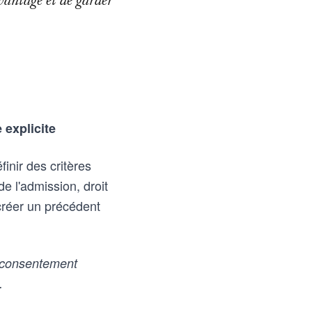
vantage et de garder
explicite
inir des critères
e l'admission, droit
créer un précédent
 consentement
.