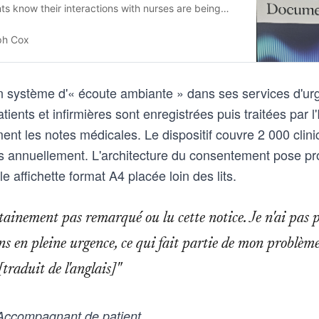
ents know their interactions with nurses are being
 processed by AI.
ph Cox
n système d'« écoute ambiante » dans ses services d'urg
tients et infirmières sont enregistrées puis traitées par l
nt les notes médicales. Le dispositif couvre 2 000 clini
nts annuellement. L'architecture du consentement pose pr
e affichette format A4 placée loin des lits.
tainement pas remarqué ou lu cette notice. Je n'ai pas 
ons en pleine urgence, ce qui fait partie de mon problèm
traduit de l'anglais]"
ccompagnant de patient