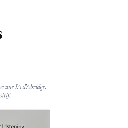
s
ec une IA d'Abridge.
itif.