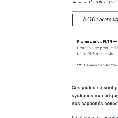
clauses de retrait pati
8/10 : Score sur 
Framework #FLTR — 
Protocole de production 
dans l’ADN-même du pro
transforme une intentio
aux outils d’intelligence
Damien Van Achter 
vice-versa
Ces pistes ne sont p
systèmes numériques 
nos capacités collec
Le règlement européen 