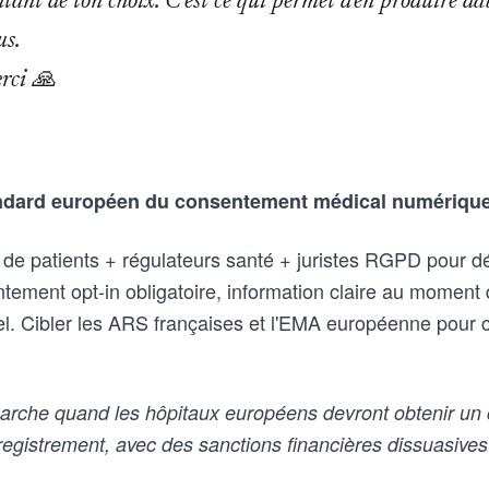
tant de ton choix. C'est ce qui permet d'en produire da
us.
rci 🙏
andard européen du consentement médical numérique 
 de patients + régulateurs santé + juristes RGPD pour déf
tement opt-in obligatoire, information claire au moment d
éel. Cibler les ARS françaises et l'EMA européenne pour 
rche quand les hôpitaux européens devront obtenir un
nregistrement, avec des sanctions financières dissuasives