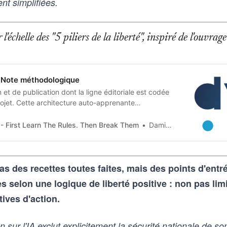
ent simplifiées.
l'échelle des "5 piliers de la liberté", inspiré de l'ouvr
Note méthodologique
et de publication dont la ligne éditoriale est codée
jet. Cette architecture auto-apprenante
n humaine en contraintes techniques, imposées tant
 artificielle qu’aux humains qui les entrainent, et
- First Learn The Rules. Then Break Them
Damien Van Achter
as des recettes toutes faites, mais des points d'ent
selon une logique de liberté positive : non pas lim
tives d'action.
sur l'IA exclut explicitement la sécurité nationale de so