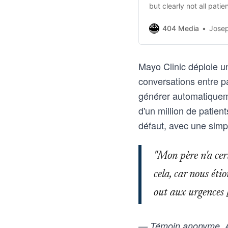
but clearly not all pati
passively recorded and
404 Media
Jose
Mayo Clinic déploie u
conversations entre pa
générer automatiqueme
d'un million de patie
défaut, avec une simpl
"Mon père n'a cer
cela, car nous éti
out aux urgences [
— Témoin anonyme, A