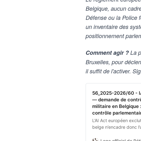
Belgique, aucun cadre lé
Défense ou la Police 
un inventaire des sys
positionnement parlem
Comment agir ?
La pé
Bruxelles, pour décl
il suffit de l'activer.
56_2025-2026/60 - IA 
— demande de contrô
militaire en Belgiqu
contrôle parlementair
L’AI Act européen exclu
belge n’encadre donc l’u
fédérale.Je demande à 
obtenir du gouvernemen
Logo officiel de Péti