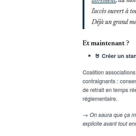
librement
, au mon
l'accès ouvert à to
Déjà un grand me
Et maintenant ?
🤘 Créer un st
Coalition associations
contraignants : consen
de retrait en temps r
réglementaire.
→ On saura que ça ma
explicite avant tout e