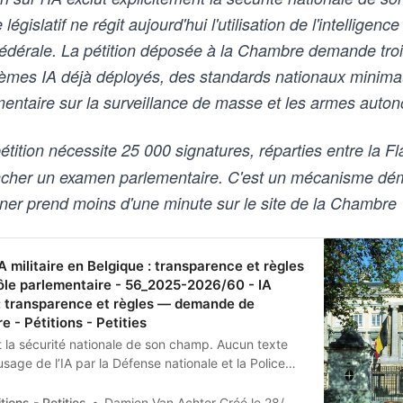
gislatif ne régit aujourd'hui l'utilisation de l'intelligence a
fédérale. La pétition déposée à la Chambre demande troi
tèmes IA déjà déployés, des standards nationaux minima
entaire sur la surveillance de masse et les armes auto
tition nécessite 25 000 signatures, réparties entre la Fl
encher un examen parlementaire. C'est un mécanisme dé
 Signer prend moins d'une minute sur le site de la Chambre
militaire en Belgique : transparence et règles
le parlementaire - 56_2025-2026/60 - IA
e : transparence et règles — demande de
e - Pétitions - Petities
t la sécurité nationale de son champ. Aucun texte
sage de l’IA par la Défense nationale et la Police
la Chambre d’adopter une résolution pour :(1)
t un état des lieux des systèmes IA déployés et de
tions - Petities
Damien Van Achter Créé le 28/02/2026