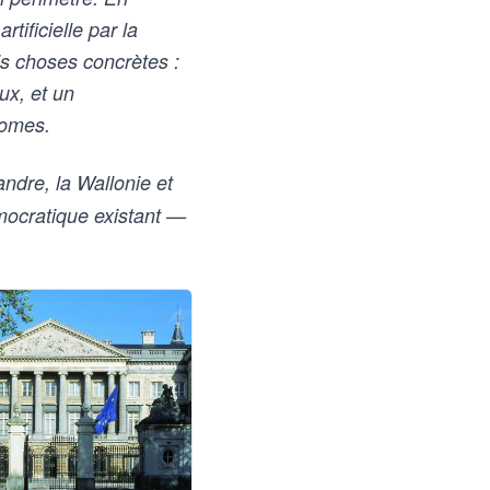
rtificielle par la
s choses concrètes :
ux, et un
nomes.
andre, la Wallonie et
mocratique existant —