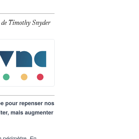
age de Timothy Snyder
rée pour repenser nos
iter, mais augmenter
n périmètre. En